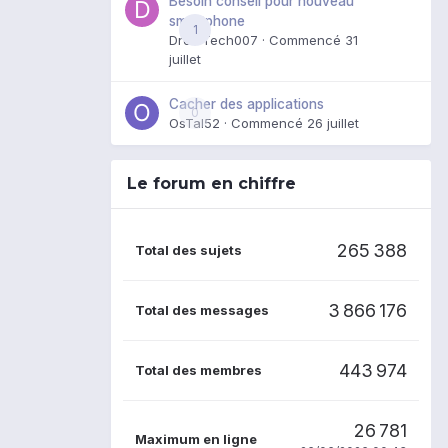
Besoin conseil pour nouveau
smartphone
1
DroidTech007
· Commencé
31
juillet
Cacher des applications
0
OsTal52
· Commencé
26 juillet
Le forum en chiffre
265 388
Total des sujets
3 866 176
Total des messages
443 974
Total des membres
26 781
Maximum en ligne