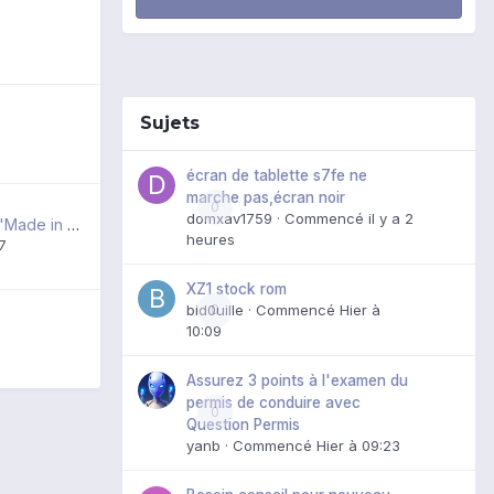
Sujets
écran de tablette s7fe ne
marche pas,écran noir
0
domxav1759
· Commencé
il y a 2
Les programmes "Made in Sharp" sur Google Play
heures
17
XZ1 stock rom
bid0uille
0
· Commencé
Hier à
10:09
Assurez 3 points à l'examen du
permis de conduire avec
0
Question Permis
yanb
· Commencé
Hier à 09:23