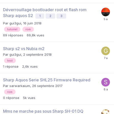
Déverrouillage bootloader root et flash rom
Sharp aquos S2
1
2
3
Par
gui3gui
,
16 juin 2018
tutoriel
rom
69
réponses
69,8k
vues
Sharp s2 vs Nubia m2
Par
gui3gui
,
2 septembre 2018
test
1
réponse
2,6k
vues
Sharp Aquos Serie SHL25 Firmware Required
Par
sarwarkaium
,
26 septembre 2017
rom
0
réponse
5k
vues
Mms ne marche pas sous Sharp SH-01 DQ