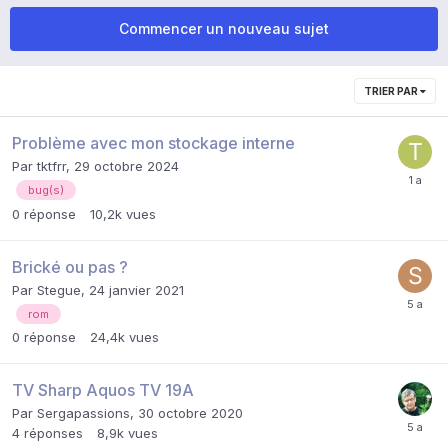
Commencer un nouveau sujet
TRIER PAR
Problème avec mon stockage interne
Par
tktfrr
,
29 octobre 2024
bug(s)
0
réponse
10,2k
vues
Brické ou pas ?
Par
Stegue
,
24 janvier 2021
rom
0
réponse
24,4k
vues
TV Sharp Aquos TV 19A
Par
Sergapassions
,
30 octobre 2020
4
réponses
8,9k
vues