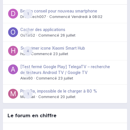
Besoin conseil pour nouveau smartphone
1
DroidTech007
· Commencé
Vendredi à 08:02
Cacher des applications
0
OsTal52
· Commencé
26 juillet
Supprimer icone Xiaomi Smart Hub
4
huik
· Commencé
23 juillet
[Test fermé Google Play] TelegaTV – recherche
0
de testeurs Android TV / Google TV
Alex60
· Commencé
23 juillet
Pixel 9a, impossible de le charger à 80 %
1
Mozmail
· Commencé
20 juillet
Le forum en chiffre