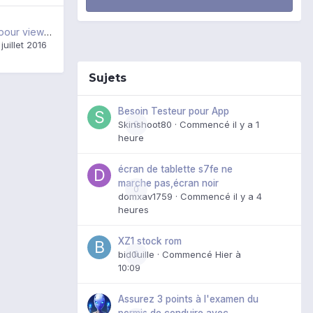
demande d'aide pour viewpad 10s
 juillet 2016
Sujets
Besoin Testeur pour App
Skinshoot80
0
· Commencé
il y a 1
heure
écran de tablette s7fe ne
marche pas,écran noir
0
domxav1759
· Commencé
il y a 4
heures
XZ1 stock rom
bid0uille
0
· Commencé
Hier à
10:09
Assurez 3 points à l'examen du
permis de conduire avec