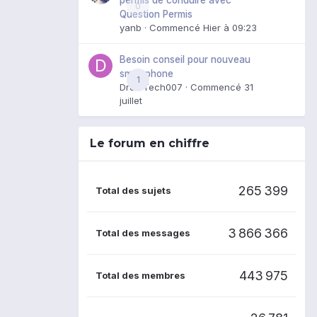
0
Question Permis
yanb
· Commencé
Hier à 09:23
Besoin conseil pour nouveau
smartphone
1
DroidTech007
· Commencé
31
juillet
Le forum en chiffre
265 399
Total des sujets
3 866 366
Total des messages
443 975
Total des membres