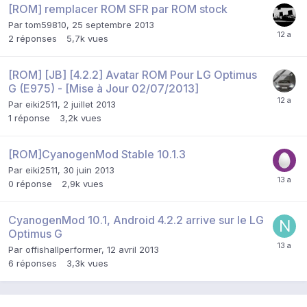
[ROM] remplacer ROM SFR par ROM stock
Par
tom59810
,
25 septembre 2013
2
réponses
5,7k
vues
[ROM] [JB] [4.2.2] Avatar ROM Pour LG Optimus
G (E975) - [Mise à Jour 02/07/2013]
Par
eiki2511
,
2 juillet 2013
1
réponse
3,2k
vues
[ROM]CyanogenMod Stable 10.1.3
Par
eiki2511
,
30 juin 2013
0
réponse
2,9k
vues
CyanogenMod 10.1, Android 4.2.2 arrive sur le LG
Optimus G
Par
offishallperformer
,
12 avril 2013
6
réponses
3,3k
vues