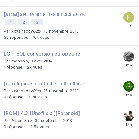
[ROM]ANDROID KIT-KAT 4.4 e975
1
2
3
Par
xxXshadowXxx
,
13 novembre 2013
50
réponses
16k
vues
LG F180L conversion européene
Par
menphis
,
9 avril 2014
1
réponse
2k
vues
[rom]liquid smooth 4.3.1 ultra fluide
Par
xxXshadowXxx
,
15 novembre 2013
0
réponse
2,7k
vues
[ROM][4.3][Unofficial][Paranoid]
Par
Albert Fritz
,
30 septembre 2013
9
réponses
2,5k
vues