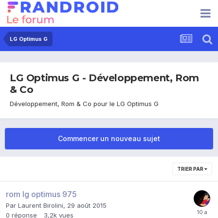
LG Optimus G
LG Optimus G - Développement, Rom
& Co
Développement, Rom & Co pour le LG Optimus G
Commencer un nouveau sujet
TRIER PAR
rom lg optimus 975
Par
Laurent Birolini
,
29 août 2015
0
réponse
3,2k
vues