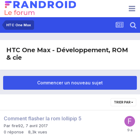
HTC One Max
HTC One Max - Développement, ROM
& cie
Commencer un nouveau sujet
TRIER PAR
Comment flasher la rom lollipip 5
Par
fire92
,
7 avril 2017
0
réponse
8,3k
vues