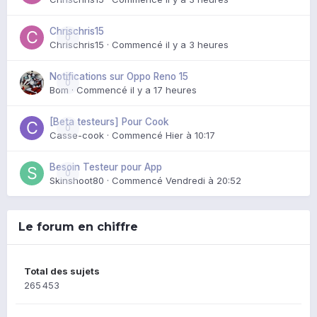
Chrischris15
0
Chrischris15
· Commencé
il y a 3 heures
Notifications sur Oppo Reno 15
0
Bom
· Commencé
il y a 17 heures
[Beta testeurs] Pour Cook
0
Casse-cook
· Commencé
Hier à 10:17
Besoin Testeur pour App
0
Skinshoot80
· Commencé
Vendredi à 20:52
Le forum en chiffre
Total des sujets
265 453