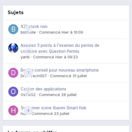
Sujets
XZ1 stock rom
0
bid0uille
· Commencé
Hier à 10:09
Assurez 3 points à l'examen du permis de
0
conduire avec Question Permis
yanb
· Commencé
Hier à 09:23
Besoin conseil pour nouveau smartphone
1
DroidTech007
· Commencé
31 juillet
Cacher des applications
0
OsTal52
· Commencé
26 juillet
Supprimer icone Xiaomi Smart Hub
4
huik
· Commencé
23 juillet