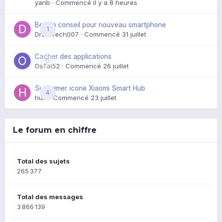
yanb
· Commencé
il y a 8 heures
Besoin conseil pour nouveau smartphone
1
DroidTech007
· Commencé
31 juillet
Cacher des applications
0
OsTal52
· Commencé
26 juillet
Supprimer icone Xiaomi Smart Hub
4
huik
· Commencé
23 juillet
Le forum en chiffre
Total des sujets
265 377
Total des messages
3 866 139