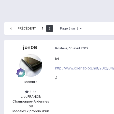
PRÉCÉDENT
1
2
Page 2 sur 2
jon08
Posté(e)
16 avril 2012
Ici:
http://www.xperiablog.net/2012/04
;)
Membre
4,4k
Lieu
FRANCE;
Champagne-Ardennes
08
Modèle:
Ex proprio d'un