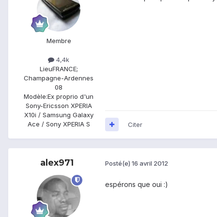
Membre
4,4k
Lieu
FRANCE;
Champagne-Ardennes
08
Modèle:
Ex proprio d'un
Sony-Ericsson XPERIA
X10i / Samsung Galaxy
Ace / Sony XPERIA S
Citer
alex971
Posté(e)
16 avril 2012
espérons que oui :)