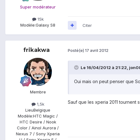
Super modérateur
15k
Modèle:
Galaxy S8
Citer
frikakwa
Posté(e)
17 avril 2012
Le 16/04/2012 à 21:22, jon08 
Oui mais on peut penser que Son
Membre
Sauf que les xperia 2011 tournent su
1,5k
Lieu
Belgique
Modèle:
HTC Magic /
HTC Desire / Nook
Color / Ainol Aurora /
Nexus 7 / Sony Xperia
U / Sony Xperia S /