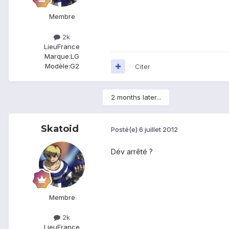
Membre
2k
Lieu
France
Marque:
LG
Modèle:
G2
Citer
2 months later...
Skatoid
Posté(e)
6 juillet 2012
Dév arrêté ?
Membre
2k
Lieu
France