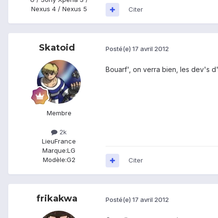
Nexus 4 / Nexus 5
Citer
Skatoid
Posté(e)
17 avril 2012
Bouarf', on verra bien, les dev's 
Membre
2k
Lieu
France
Marque:
LG
Modèle:
G2
Citer
frikakwa
Posté(e)
17 avril 2012