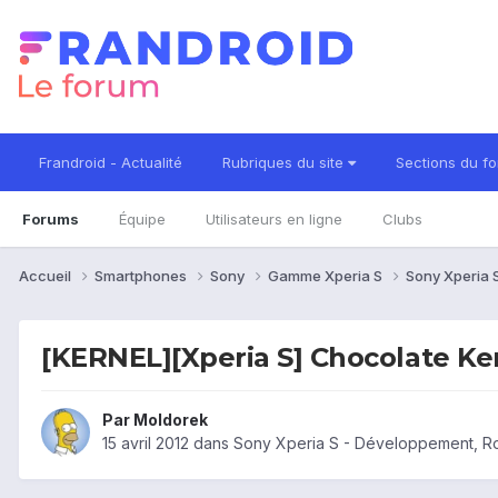
Frandroid - Actualité
Rubriques du site
Sections du f
Forums
Équipe
Utilisateurs en ligne
Clubs
Accueil
Smartphones
Sony
Gamme Xperia S
Sony Xperia 
[KERNEL][Xperia S] Chocolate Ker
Par
Moldorek
15 avril 2012
dans
Sony Xperia S - Développement, R