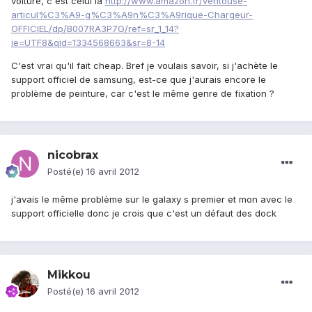
voiture, c'est celui la
http://www.amazon.fr/ventouse-
articul%C3%A9-g%C3%A9n%C3%A9rique-Chargeur-
OFFICIEL/dp/B007RA3P7G/ref=sr_1_14?
ie=UTF8&qid=1334568663&sr=8-14
C'est vrai qu'il fait cheap. Bref je voulais savoir, si j'achète le
support officiel de samsung, est-ce que j'aurais encore le
problème de peinture, car c'est le même genre de fixation ?
nicobrax
Posté(e)
16 avril 2012
j'avais le même problème sur le galaxy s premier et mon avec le
support officielle donc je crois que c'est un défaut des dock
Mikkou
Posté(e)
16 avril 2012