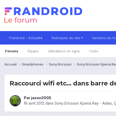
Frandroid - Actualité
Rubriques du site
Sections du f
Forums
Équipe
Utilisateurs en ligne
Clubs
Accueil
Smartphones
Sony Ericsson
Sony Ericsson Xperia R
Raccourci wifi etc... dans barre d
Par
jason2005
16 avril 2012
dans
Sony Ericsson Xperia Ray - Aides,