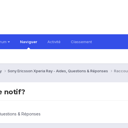
orum
Naviguer
Activité
Classement
ay
Sony Ericsson Xperia Ray - Aides, Questions & Réponses
Raccourc
e notif?
 Questions & Réponses