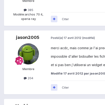
Membre
385
Modèle:
archos 70 it,
xperia ray
Citer
jason2005
Posté(e)
17 avril 2012
(modifié)
merci acdc, mais comme je l'ai pre
impossible d'aller bidouiller les fi
et si pas ben j'utiliserai un widget e
Membre
Modifié
17 avril 2012
par jason20
204
Citer