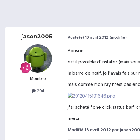
jason2005
Posté(e)
16 avril 2012
(modifié)
Bonsoir
est il possible d'installer (mais s
la barre de notif, je l'avais fais s
Membre
mais comme mon ray n'est pas encore
204
j'ai acheté "one click status bar" c
merci
Modifié
16 avril 2012
par jason20