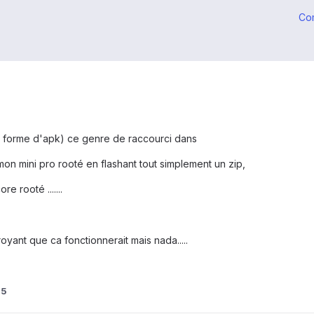
Co
ous forme d'apk) ce genre de raccourci dans
ur mon mini pro rooté en flashant tout simplement un zip,
 rooté .......
royant que ca fonctionnerait mais nada.....
05