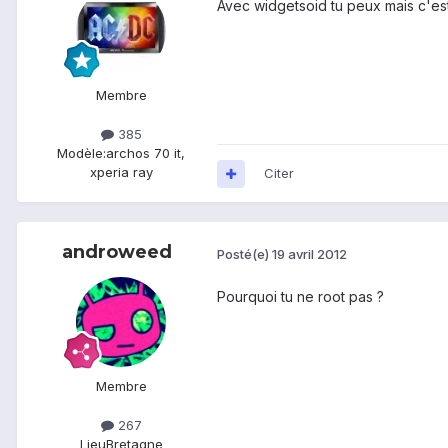
Avec widgetsoid tu peux mais c'est
Membre
385
Modèle:
archos 70 it,
xperia ray
Citer
androweed
Posté(e)
19 avril 2012
Pourquoi tu ne root pas ?
Membre
267
Lieu
Bretagne