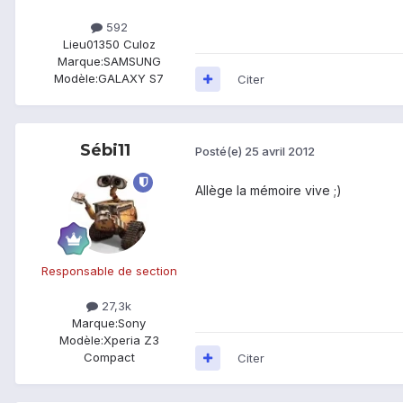
592
Lieu
01350 Culoz
Marque:
SAMSUNG
Modèle:
GALAXY S7
Citer
Sébi11
Posté(e)
25 avril 2012
Allège la mémoire vive ;)
Responsable de section
27,3k
Marque:
Sony
Modèle:
Xperia Z3
Compact
Citer