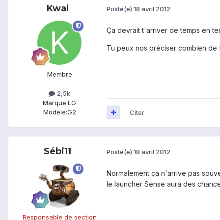
Kwal
Posté(e)
18 avril 2012
Ça devrait t'arriver de temps en t
Tu peux nos préciser combien de fois
Membre
2,5k
Marque:
LG
Modèle:
G2
Citer
Sébi11
Posté(e)
18 avril 2012
Normalement ça n'arrive pas souven
le launcher Sense aura des chances
Responsable de section