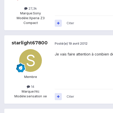
27,3k
Marque:
Sony
Modèle:
Xperia Z3
Compact
Citer
starlight67800
Posté(e)
19 avril 2012
Je vais faire attention à combien de
Membre
14
Marque:
htc
Modèle:
sensation xe
Citer