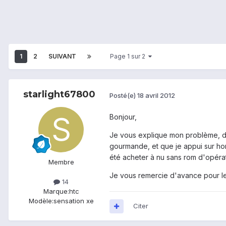
1
2
SUIVANT
Page 1 sur 2
starlight67800
Posté(e)
18 avril 2012
Bonjour,
Je vous explique mon problème, don
gourmande, et que je appui sur hom
été acheter à nu sans rom d'opérat
Membre
Je vous remercie d'avance pour l
14
Marque:
htc
Modèle:
sensation xe
Citer