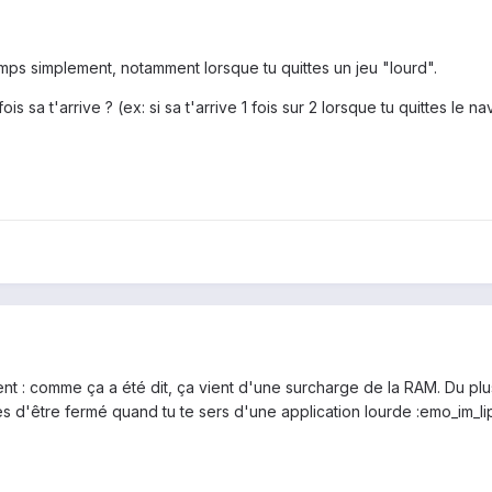
emps simplement, notamment lorsque tu quittes un jeu "lourd".
 sa t'arrive ? (ex: si sa t'arrive 1 fois sur 2 lorsque tu quittes le n
t : comme ça a été dit, ça vient d'une surcharge de la RAM. Du plus 
 d'être fermé quand tu te sers d'une application lourde :emo_im_li