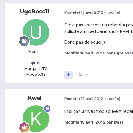
UgoBoss11
Posté(e)
18 avril 2012
(modifié)
C'est pas vraiment un reboot à pro
sollicité afin de libérer de la RAM
Donc pas de souci ;)
Membre
Modifié
18 avril 2012
par UgoBoss1
15
Marque:
HTC
Modèle:
8S
Citer
Kwal
Posté(e)
18 avril 2012
(modifié)
Et si ça t'arrives trop souvent re
Modifié
18 avril 2012
par kwal