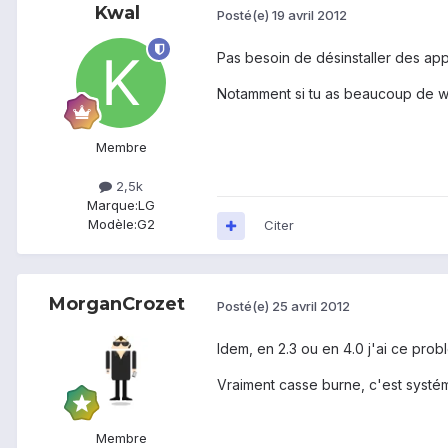
Kwal
Posté(e)
19 avril 2012
Pas besoin de désinstaller des app
Notamment si tu as beaucoup de wid
Membre
2,5k
Marque:
LG
Modèle:
G2
Citer
MorganCrozet
Posté(e)
25 avril 2012
Idem, en 2.3 ou en 4.0 j'ai ce prob
Vraiment casse burne, c'est systéma
Membre