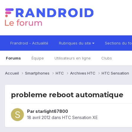
Frandroid - Actualité
Rubriques du site
Sections du f
Forums
Équipe
Utilisateurs en ligne
Clubs
Accueil
Smartphones
HTC
Archives HTC
HTC Sensation
probleme reboot automatique
Par
starlight67800
18 avril 2012
dans
HTC Sensation XE