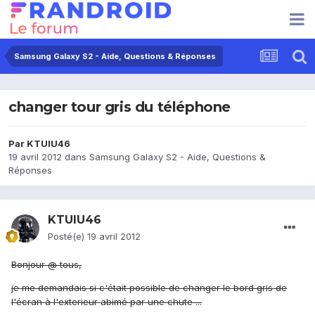
Samsung Galaxy S2 - Aide, Questions & Réponses
changer tour gris du téléphone
Par
KTUIU46
19 avril 2012
dans
Samsung Galaxy S2 - Aide, Questions &
Réponses
KTUIU46
Posté(e)
19 avril 2012
Bonjour @ tous,
je me demandais si c'était possible de changer le bord gris de
l'écran à l'exterieur abimé par une chute ...