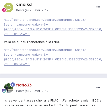
cmoikd
Posté(e)
20 avril 2012
http://recherche.fnac.com/Search/SearchResult.aspx?
Search=samsung+galaxy+S+
(i9000)&SCat=8!1%2c8121!2&SFilt=0!28%2c16885!23%2c33900.0_
73500.0!9&sl=2.5
Voila ce que tu recherches à la FNAC
http://recherche.fnac.com/Search/SearchResult.aspx?
Search=samsung+galaxy+S+
(i9000)&SCat=8!1%2c8121!2&SFilt=0!28%2c16885!23%2c33900.0_
73500.0!9&sl=2.5
floflo33
Posté(e)
20 avril 2012
Ils les vendent assez cher a la FNAC .. J'ai acheté le mien 180€ a
un ami, essai de regarder sur LeBonCoin tu peut trouver des