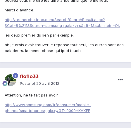
pouvez vous me dire les differance ainsi que le meilleur.
Merci d'avance.
http://recherche.fnac.com/Search/SearchResult.aspx?
SCat=8%211&Search=samsung+galaxy+s&sft=1&submitbtn=Ok
les deux premier du lien par exemple.
ah je crois avoir trouver le reponse tout seul, les autres sont des
baladeurs. la meme chose qui ipod touch.
floflo33
Posté(e)
20 avril 2012
Attention, ne te fait pas avoir.
http://www.samsung.com/fr/consumer/mobile-
phones/smartphones/galaxy/GT-I9000HKAXEF