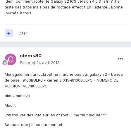
Idem, comment rooter le Galaxy S2 ICS version 4.0.3 (sfr) ? J'ai
testé des tutos mais pas de rootage effectif. En l'attente... Bonne
journée à tous
Citer
clems80
Posté(e)
24 avril 2012
Moi egalement unlockroot ne marche pas sur galaxy s2 - bande
de base: i9100BULP6 - kernel 3.0.15-i9100BULPC - NUMERO DE
VERSION IML74K.BULPC
aidez moi svp
Modif:
J'ai trouver des info sur les cf root, il me faut lequel???
Sachant que j'ai ca sur mon tel