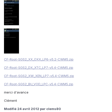
CF-Root-SGS2_XX_OXX_LP6-v5.2-CWM5.zip
CF-Root-SGS2_DX_XTC_LP7-v5.4-CWM5.zip
CF-Root-SGS2_XW_XEN_LP7-v5.4-CWM5.zip
CF-Root-SGS2_BU_VOD_LPC-v5.4-CWM5.zip
merci d'avance
Clément
Modifié
24 avril 2012
par clems80