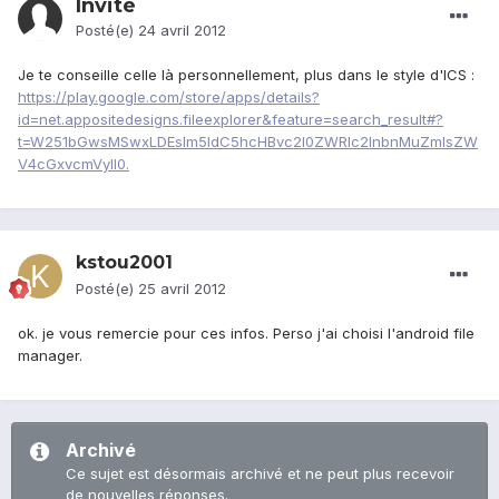
Invité
Posté(e)
24 avril 2012
Je te conseille celle là personnellement, plus dans le style d'ICS :
https://play.google.com/store/apps/details?
id=net.appositedesigns.fileexplorer&feature=search_result#?
t=W251bGwsMSwxLDEsIm5ldC5hcHBvc2l0ZWRlc2lnbnMuZmlsZW
V4cGxvcmVyIl0.
kstou2001
Posté(e)
25 avril 2012
ok. je vous remercie pour ces infos. Perso j'ai choisi l'android file
manager.
Archivé
Ce sujet est désormais archivé et ne peut plus recevoir
de nouvelles réponses.