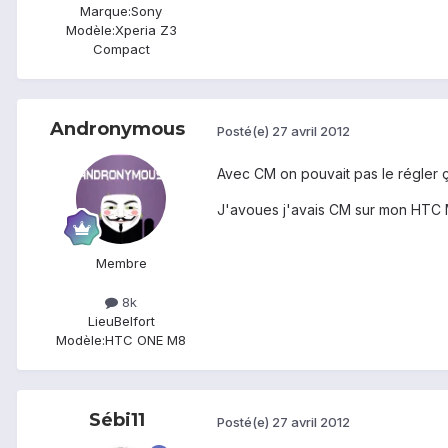
Marque:
Sony
Modèle:
Xperia Z3
Compact
Andronymous
Posté(e)
27 avril 2012
Avec CM on pouvait pas le régler 
J'avoues j'avais CM sur mon HTC M
Membre
8k
Lieu
Belfort
Modèle:
HTC ONE M8
Sébi11
Posté(e)
27 avril 2012