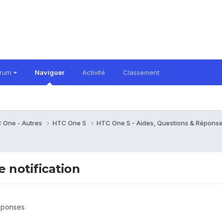
orum
Naviguer
Activité
Classement
 One - Autres
HTC One S
HTC One S - Aides, Questions & Répons
e notification
éponses