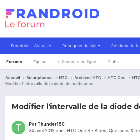
Frandroid - Actualité
Rubriques du site
Sections du f
Forums
Équipe
Utilisateurs en ligne
Clubs
Accueil
Smartphones
HTC
Archives HTC
HTC One
HTC
Modifier l'intervalle de la diode de notification
Modifier l'intervalle de la diode d
Par
Thunder180
24 avril 2012
dans
HTC One S - Aides, Questions & R