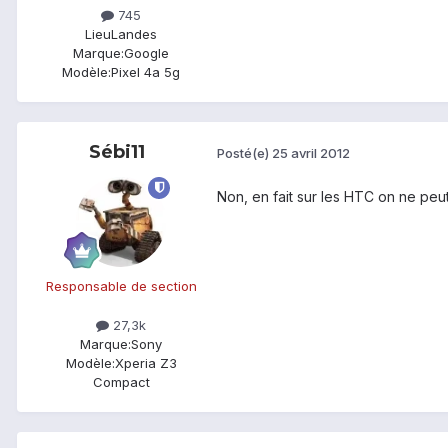
745
Lieu
Landes
Marque:
Google
Modèle:
Pixel 4a 5g
Sébi11
Posté(e)
25 avril 2012
Non, en fait sur les HTC on ne peut
Responsable de section
27,3k
Marque:
Sony
Modèle:
Xperia Z3
Compact