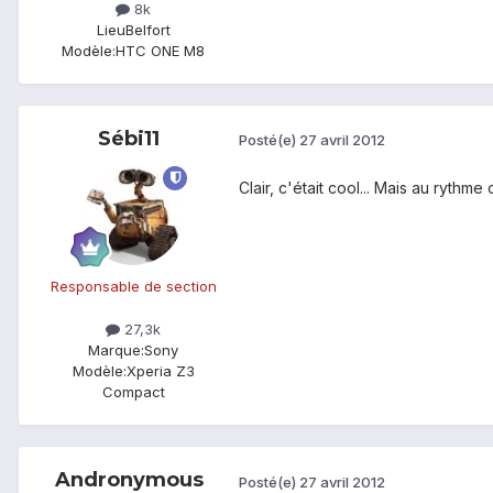
8k
Lieu
Belfort
Modèle:
HTC ONE M8
Sébi11
Posté(e)
27 avril 2012
Clair, c'était cool... Mais au rythme
Responsable de section
27,3k
Marque:
Sony
Modèle:
Xperia Z3
Compact
Andronymous
Posté(e)
27 avril 2012