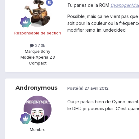
Tu parles de la ROM
CyanogenMo
Possible, mais ça ne vient pas qu
soit pour la couleur ou la fréquen
modifier :emo_im_undecided:
Responsable de section
27,3k
Marque:
Sony
Modèle:
Xperia Z3
Compact
Andronymous
Posté(e)
27 avril 2012
Oui je parlais bien de Cyano, mainte
le DHD je pouvais plus. C'est quan
Membre