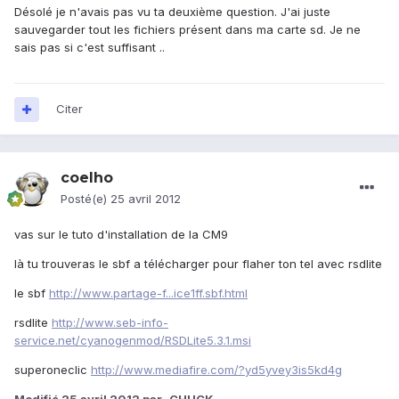
Désolé je n'avais pas vu ta deuxième question. J'ai juste
sauvegarder tout les fichiers présent dans ma carte sd. Je ne
sais pas si c'est suffisant ..
Citer
coelho
Posté(e)
25 avril 2012
vas sur le tuto d'installation de la CM9
là tu trouveras le sbf a télécharger pour flaher ton tel avec rsdlite
le sbf
http://www.partage-f...ice1ff.sbf.html
rsdlite
http://www.seb-info-
service.net/cyanogenmod/RSDLite5.3.1.msi
superoneclic
http://www.mediafire.com/?yd5yvey3is5kd4g