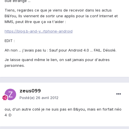
oué étrange ...
Tiens, regardes ce que je viens de recevoir dans les actus
B&You, Ils viennent de sortir une applis pour la conf Internet et
MMS, peut être que ça va t'aider :
https://blog.b-and-y...rtphone-android
EDIT :
Ah non ... j'avais pas lu : Sauf pour Android 4.0 ... FAIL. Désolé.
Je laisse quand même le lien, on sait jamais pour d'autres
personnes.
zeus099
Posté(e)
26 avril 2012
oui, d'un autre coté je ne suis pas en B&you, mais en forfait néo
4 :D