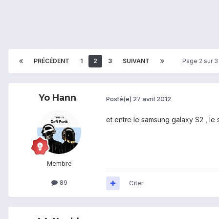
PRÉCÉDENT
1
2
3
SUIVANT
Page 2 sur 
Yo Hann
Posté(e)
27 avril 2012
et entre le samsung galaxy S2 , le
Membre
89
Citer