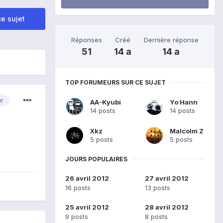
e sujet
Réponses
Créé
Dernière réponse
51
14 a
14 a
TOP FORUMEURS SUR CE SUJET
ur
AA-Kyubi
Yo Hann
14 posts
14 posts
Xkz
Malcolm Z
5 posts
5 posts
JOURS POPULAIRES
26 avril 2012
27 avril 2012
16 posts
13 posts
25 avril 2012
28 avril 2012
9 posts
8 posts