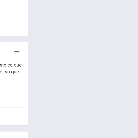
donc ce que
se, vu que