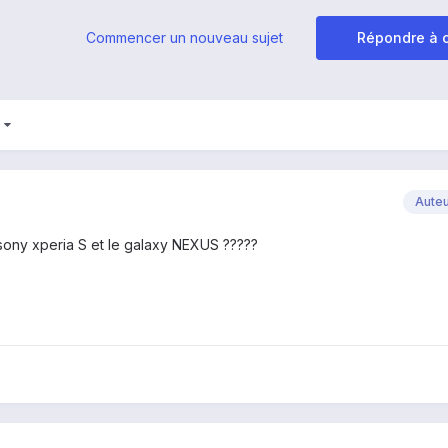
Commencer un nouveau sujet
Répondre à c
3
Aute
 sony xperia S et le galaxy NEXUS ?????