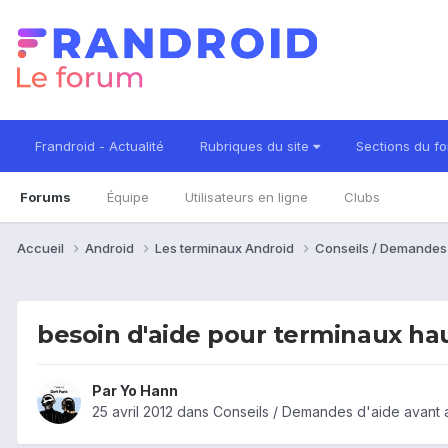
Frandroid - Actualité
Rubriques du site
Sections du f
Forums
Équipe
Utilisateurs en ligne
Clubs
Accueil
Android
Les terminaux Android
Conseils / Demandes
besoin d'aide pour terminaux h
Par
Yo Hann
25 avril 2012
dans
Conseils / Demandes d'aide avant 