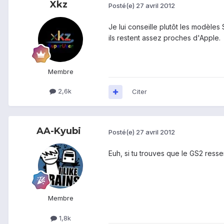
Xkz
Posté(e)
27 avril 2012
Je lui conseille plutôt les modèle
ils restent assez proches d'Apple.
Membre
2,6k
Citer
AA-Kyubi
Posté(e)
27 avril 2012
Euh, si tu trouves que le GS2 ress
Membre
1,8k