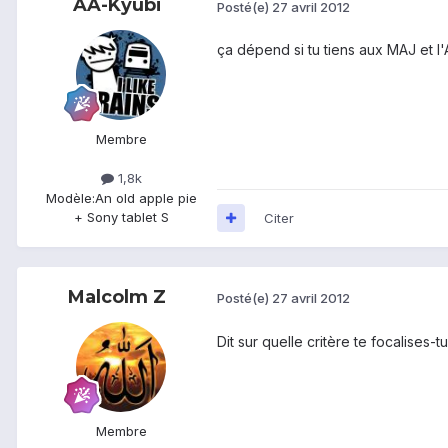
AA-Kyubi
Posté(e)
27 avril 2012
ça dépend si tu tiens aux MAJ et l
Membre
1,8k
Modèle:
An old apple pie
+ Sony tablet S
Citer
Malcolm Z
Posté(e)
27 avril 2012
Dit sur quelle critère te focalises-tu
Membre