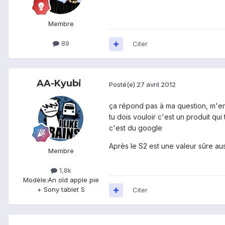
Membre
89
Citer
AA-Kyubi
Posté(e)
27 avril 2012
ça répond pas à ma question, m'enfi
tu dois vouloir c'est un produit qui
c'est du google
Après le S2 est une valeur sûre aus
Membre
1,8k
Modèle:
An old apple pie
+ Sony tablet S
Citer