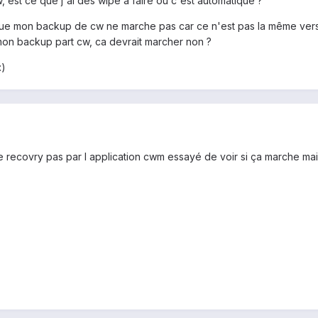
w, est ce que j'ai des wipe à faire ou c'est automatique ?
que mon backup de cw ne marche pas car ce n'est pas la même versi
mon backup part cw, ca devrait marcher non ?
:)
 le recovry pas par l application cwm essayé de voir si ça marche mai