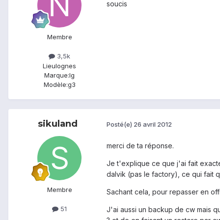
soucis
Membre
3,5k
Lieu
lognes
Marque:
lg
Modèle:
g3
sikuland
Posté(e)
26 avril 2012
merci de ta réponse.
Je t'explique ce que j'ai fait exact
dalvik (pas le factory), ce qui fait 
Membre
Sachant cela, pour repasser en offic
51
J'ai aussi un backup de cw mais qu