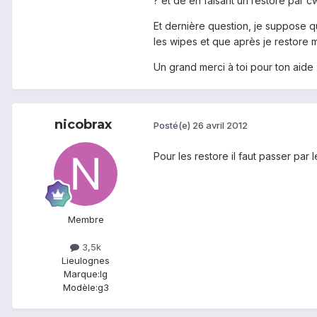
? et de en faisant un restore par c
Et dernière question, je suppose 
les wipes et que après je restore 
Un grand merci à toi pour ton aide 
nicobrax
Posté(e)
26 avril 2012
Pour les restore il faut passer par
Membre
3,5k
Lieu
lognes
Marque:
lg
Modèle:
g3