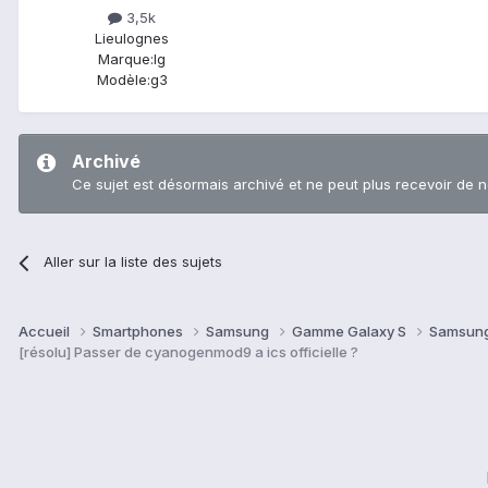
3,5k
Lieu
lognes
Marque:
lg
Modèle:
g3
Archivé
Ce sujet est désormais archivé et ne peut plus recevoir de 
Aller sur la liste des sujets
Accueil
Smartphones
Samsung
Gamme Galaxy S
Samsung
[résolu] Passer de cyanogenmod9 a ics officielle ?