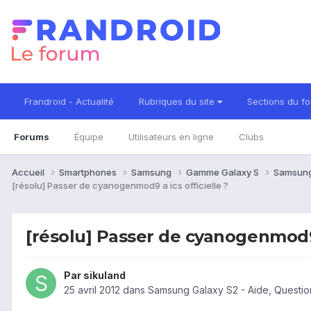
Frandroid - Actualité
Rubriques du site
Sections du f
Forums
Équipe
Utilisateurs en ligne
Clubs
Accueil
Smartphones
Samsung
Gamme Galaxy S
Samsung
[résolu] Passer de cyanogenmod9 a ics officielle ?
[résolu] Passer de cyanogenmod9 a
Par
sikuland
25 avril 2012
dans
Samsung Galaxy S2 - Aide, Questi