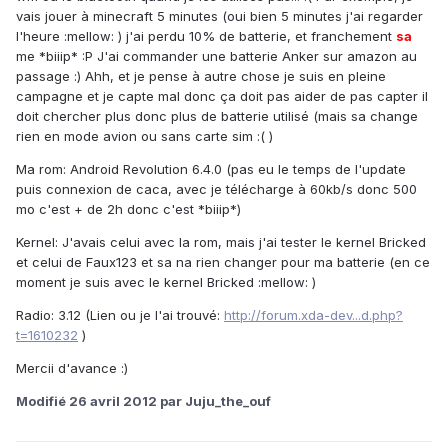
vais jouer à minecraft 5 minutes (oui bien 5 minutes j'ai regarder
l'heure :mellow: ) j'ai perdu 10% de batterie, et franchement
sa
me *biiip* :P J'ai commander une batterie Anker sur amazon au
passage :) Ahh, et je pense à autre chose je suis en pleine
campagne et je capte mal donc ça doit pas aider de pas capter il
doit chercher plus donc plus de batterie utilisé (mais sa change
rien en mode avion ou sans carte sim :( )
Ma rom: Android Revolution 6.4.0 (pas eu le temps de l'update
puis connexion de caca, avec je télécharge à 60kb/s donc 500
mo c'est + de 2h donc c'est *biiip*)
Kernel: J'avais celui avec la rom, mais j'ai tester le kernel Bricked
et celui de Faux123 et sa na rien changer pour ma batterie (en ce
moment je suis avec le kernel Bricked :mellow: )
Radio: 3.12 (Lien ou je l'ai trouvé:
http://forum.xda-dev...d.php?
t=1610232
)
Mercii d'avance :)
Modifié
26 avril 2012
par Juju_the_ouf