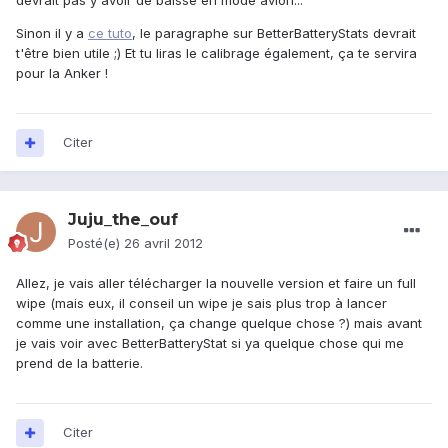
devrait pas y avoir de baisse en mode avion...
Sinon il y a
ce tuto
, le paragraphe sur BetterBatteryStats devrait
t'être bien utile ;) Et tu liras le calibrage également, ça te servira
pour la Anker !
Citer
Juju_the_ouf
Posté(e)
26 avril 2012
Allez, je vais aller télécharger la nouvelle version et faire un full
wipe (mais eux, il conseil un wipe je sais plus trop à lancer
comme une installation, ça change quelque chose ?) mais avant
je vais voir avec BetterBatteryStat si ya quelque chose qui me
prend de la batterie.
Citer