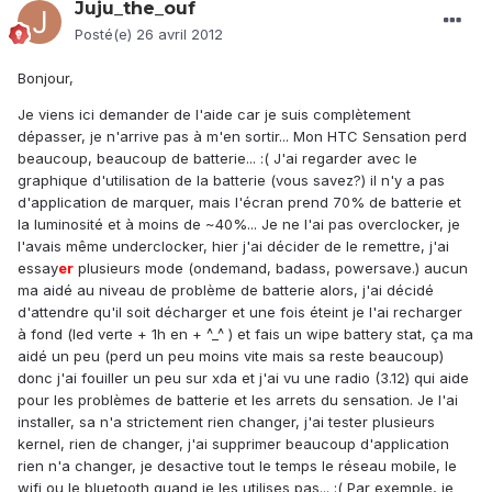
Juju_the_ouf
Posté(e)
26 avril 2012
Bonjour,
Je viens ici demander de l'aide car je suis complètement
dépasser, je n'arrive pas à m'en sortir... Mon HTC Sensation perd
beaucoup, beaucoup de batterie... :( J'ai regarder avec le
graphique d'utilisation de la batterie (vous savez?) il n'y a pas
d'application de marquer, mais l'écran prend 70% de batterie et
la luminosité et à moins de ~40%... Je ne l'ai pas overclocker, je
l'avais même underclocker, hier j'ai décider de le remettre, j'ai
essay
er
plusieurs mode (ondemand, badass, powersave.) aucun
ma aidé au niveau de problème de batterie alors, j'ai décidé
d'attendre qu'il soit décharger et une fois éteint je l'ai recharger
à fond (led verte + 1h en + ^_^ ) et fais un wipe battery stat, ça ma
aidé un peu (perd un peu moins vite mais sa reste beaucoup)
donc j'ai fouiller un peu sur xda et j'ai vu une radio (3.12) qui aide
pour les problèmes de batterie et les arrets du sensation. Je l'ai
installer, sa n'a strictement rien changer, j'ai tester plusieurs
kernel, rien de changer, j'ai supprimer beaucoup d'application
rien n'a changer, je desactive tout le temps le réseau mobile, le
wifi ou le bluetooth quand je les utilises pas... :( Par exemple, je