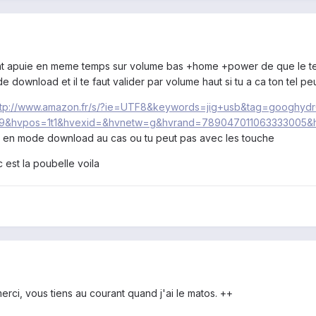
umant apuie en meme temps sur volume bas +home +power de que le tel
e download et il te faut valider par volume haut si tu a ca ton tel pe
ttp://www.amazon.fr/s/?ie=UTF8&keywords=jig+usb&tag=googhyd
59&hvpos=1t1&hvexid=&hvnetw=g&hvrand=789047011063333005&
r en mode download au cas ou tu peut pas avec les touche
c est la poubelle voila
merci, vous tiens au courant quand j'ai le matos. ++