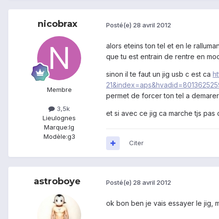
nicobrax
Posté(e)
28 avril 2012
alors eteins ton tel et en le rall
que tu est entrain de rentre en mod
sinon il te faut un jig usb c est ca
h
21&index=aps&hvadid=80136252
Membre
permet de forcer ton tel a demare
3,5k
et si avec ce jig ca marche tjs pas 
Lieu
lognes
Marque:
lg
Modèle:
g3
Citer
astroboye
Posté(e)
28 avril 2012
ok bon ben je vais essayer le jig, 