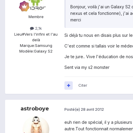
Bonjour, voilà j'ai un Galaxy S2 
nexus et cela fonctionne), j'ai 
Membre
merci
2,1k
Lieu
#Vers l'infini et l'au
Si déjà tu nous en disais plus sur l
delà
Marque:
Samsung
C'est comme si tallais voir le médec
Modèle:
Galaxy S2
Je te jure.. Vive l'éducation de nos 
Sent via my s2 monster
Citer
astroboye
Posté(e)
28 avril 2012
euh rien de spécial, il y a plusieur
autre.Tout fonctionnait normalement e