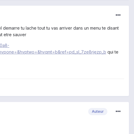
 demarre tu lache tout tu vas arriver dans un menu te disant
ut etre sauver
r0a8-
hvpone=&hvptwo=&hvqmt=b&ref=pd_sl_7ze8rjezp_b
qui te
Auteur