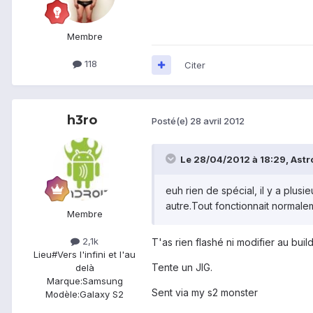
Membre
118
Citer
h3ro
Posté(e)
28 avril 2012
Le 28/04/2012 à 18:29, Astro
euh rien de spécial, il y a plus
autre.Tout fonctionnait normaleme
Membre
2,1k
T'as rien flashé ni modifier au bu
Lieu
#Vers l'infini et l'au
Tente un JIG.
delà
Marque:
Samsung
Sent via my s2 monster
Modèle:
Galaxy S2