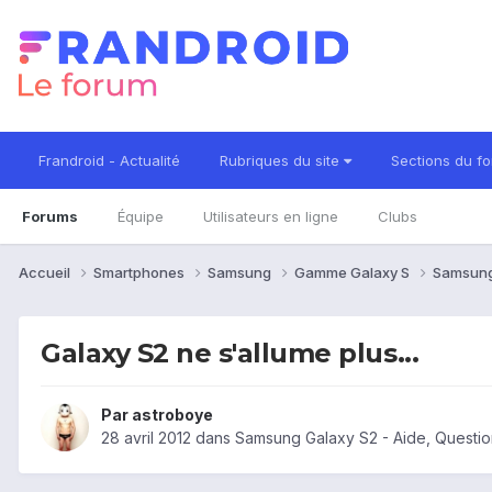
Frandroid - Actualité
Rubriques du site
Sections du f
Forums
Équipe
Utilisateurs en ligne
Clubs
Accueil
Smartphones
Samsung
Gamme Galaxy S
Samsung
Galaxy S2 ne s'allume plus...
Par
astroboye
28 avril 2012
dans
Samsung Galaxy S2 - Aide, Questi