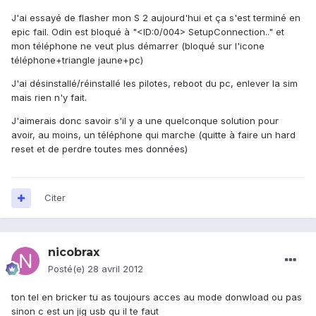
J'ai essayé de flasher mon S 2 aujourd'hui et ça s'est terminé en
epic fail. Odin est bloqué à "<ID:0/004> SetupConnection.." et
mon téléphone ne veut plus démarrer (bloqué sur l'icone
téléphone+triangle jaune+pc)
J'ai désinstallé/réinstallé les pilotes, reboot du pc, enlever la sim
mais rien n'y fait.
J'aimerais donc savoir s'il y a une quelconque solution pour
avoir, au moins, un téléphone qui marche (quitte à faire un hard
reset et de perdre toutes mes données)
Citer
nicobrax
Posté(e)
28 avril 2012
ton tel en bricker tu as toujours acces au mode donwload ou pas
sinon c est un jig usb qu il te faut