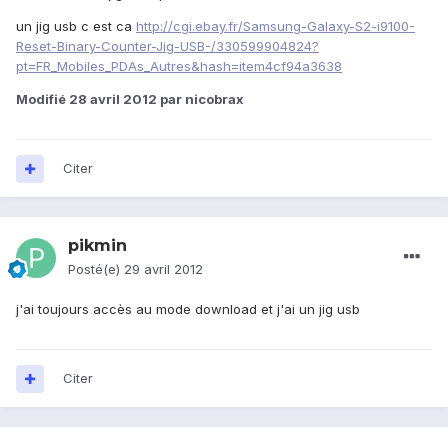
un jig usb c est ca
http://cgi.ebay.fr/Samsung-Galaxy-S2-i9100-
Reset-Binary-Counter-Jig-USB-/330599904824?
pt=FR_Mobiles_PDAs_Autres&hash=item4cf94a3638
Modifié
28 avril 2012
par nicobrax
Citer
pikmin
Posté(e)
29 avril 2012
j'ai toujours accès au mode download et j'ai un jig usb
Citer