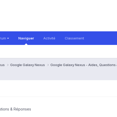
orum
Naviguer
Activité
Classement
xus
Google Galaxy Nexus
Google Galaxy Nexus - Aides, Question
e
stions & Réponses