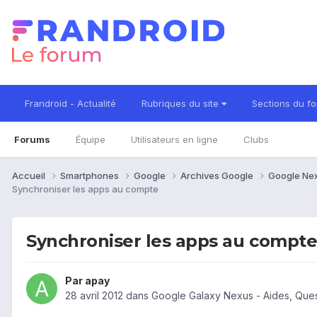
Frandroid - Actualité
Rubriques du site
Sections du f
Forums
Équipe
Utilisateurs en ligne
Clubs
Accueil
Smartphones
Google
Archives Google
Google Ne
Synchroniser les apps au compte
Synchroniser les apps au compt
Par
apay
28 avril 2012
dans
Google Galaxy Nexus - Aides, Que