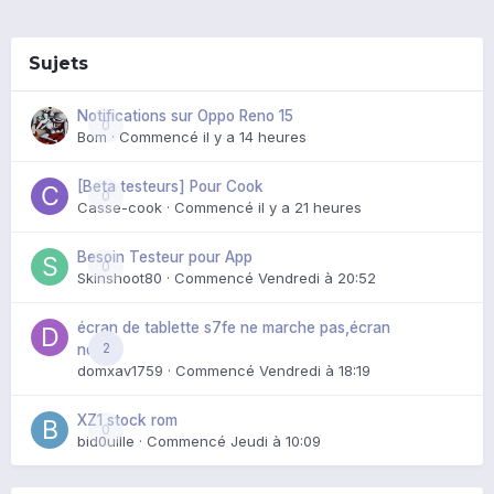
Sujets
Notifications sur Oppo Reno 15
0
Bom
· Commencé
il y a 14 heures
[Beta testeurs] Pour Cook
0
Casse-cook
· Commencé
il y a 21 heures
Besoin Testeur pour App
0
Skinshoot80
· Commencé
Vendredi à 20:52
écran de tablette s7fe ne marche pas,écran
2
noir
domxav1759
· Commencé
Vendredi à 18:19
XZ1 stock rom
0
bid0uille
· Commencé
Jeudi à 10:09