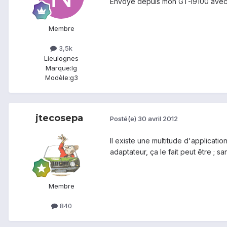
Envoyé depuis mon GT-I9100 avec
Membre
3,5k
Lieu
lognes
Marque:
lg
Modèle:
g3
jtecosepa
Posté(e)
30 avril 2012
Il existe une multitude d'applicati
adaptateur, ça le fait peut être ; sa
Membre
840