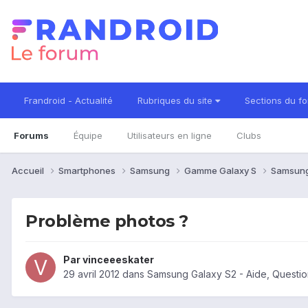
Frandroid - Actualité
Rubriques du site
Sections du f
Forums
Équipe
Utilisateurs en ligne
Clubs
Accueil
Smartphones
Samsung
Gamme Galaxy S
Samsung
Problème photos ?
Par
vinceeeskater
29 avril 2012
dans
Samsung Galaxy S2 - Aide, Questi