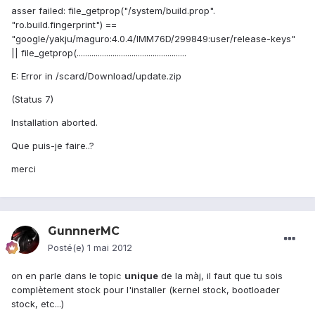
asser failed: file_getprop("/system/build.prop".
"ro.build.fingerprint") ==
"google/yakju/maguro:4.0.4/IMM76D/299849:user/release-keys"
|| file_getprop(....................................................
E: Error in /scard/Download/update.zip
(Status 7)
Installation aborted.
Que puis-je faire..?
merci
GunnnerMC
Posté(e)
1 mai 2012
on en parle dans le topic
unique
de la màj, il faut que tu sois
complètement stock pour l'installer (kernel stock, bootloader
stock, etc...)