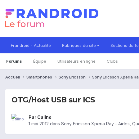
Frandroid - Actualité
Rubriques du site
Sections du f
Forums
Équipe
Utilisateurs en ligne
Clubs
Accueil
Smartphones
Sony Ericsson
Sony Ericsson Xperia R
OTG/Host USB sur ICS
Par
Calino
1 mai 2012
dans
Sony Ericsson Xperia Ray - Aides, Q