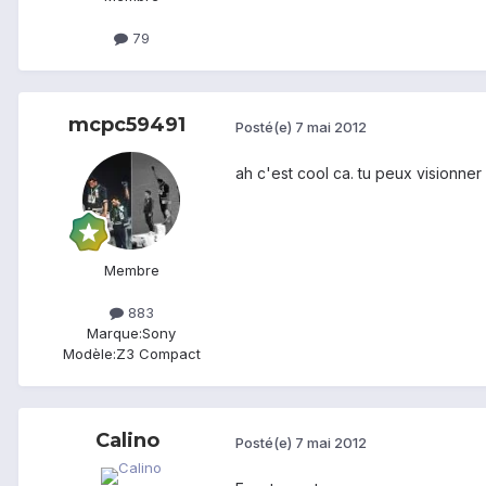
79
mcpc59491
Posté(e)
7 mai 2012
ah c'est cool ca. tu peux visionne
Membre
883
Marque:
Sony
Modèle:
Z3 Compact
Calino
Posté(e)
7 mai 2012