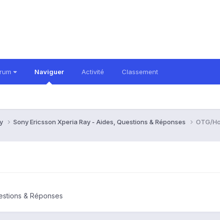
orum
Naviguer
Activité
Classement
ay
Sony Ericsson Xperia Ray - Aides, Questions & Réponses
OTG/Hos
uestions & Réponses