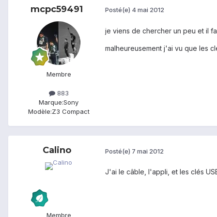
mcpc59491
Posté(e)
4 mai 2012
je viens de chercher un peu et il fa
malheureusement j'ai vu que les cl
Membre
883
Marque:
Sony
Modèle:
Z3 Compact
Calino
Posté(e)
7 mai 2012
J'ai le câble, l'appli, et les clés 
Membre