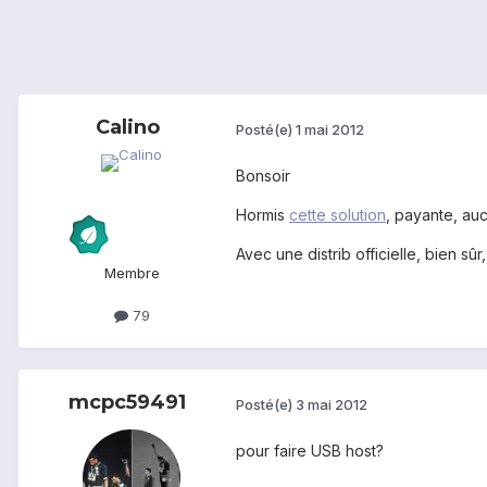
Calino
Posté(e)
1 mai 2012
Bonsoir
Hormis
cette solution
, payante, au
Avec une distrib officielle, bien sû
Membre
79
mcpc59491
Posté(e)
3 mai 2012
pour faire USB host?