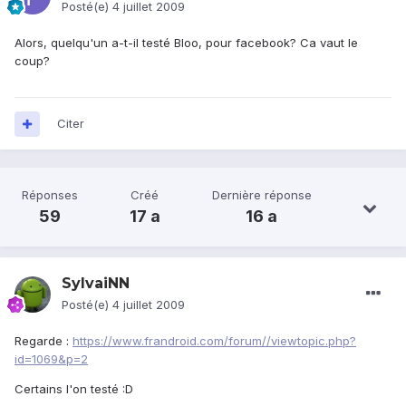
Posté(e)
4 juillet 2009
Alors, quelqu'un a-t-il testé Bloo, pour facebook? Ca vaut le
coup?
Citer
Réponses
Créé
Dernière réponse
59
17 a
16 a
SylvaiNN
Posté(e)
4 juillet 2009
Regarde :
https://www.frandroid.com/forum//viewtopic.php?
id=1069&p=2
Certains l'on testé :D