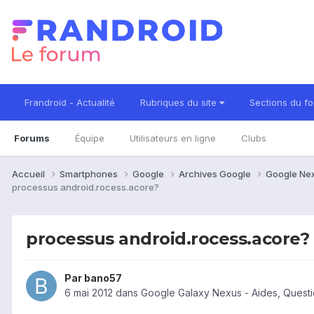
Frandroid - Actualité
Rubriques du site
Sections du f
Forums
Équipe
Utilisateurs en ligne
Clubs
Accueil
Smartphones
Google
Archives Google
Google Ne
processus android.rocess.acore?
processus android.rocess.acore?
Par
bano57
6 mai 2012
dans
Google Galaxy Nexus - Aides, Quest