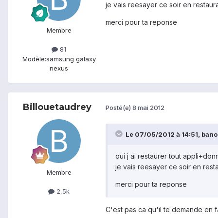
je vais reesayer ce soir en restaur
merci pour ta reponse
Membre
81
Modèle:
samsung galaxy
nexus
Billouetaudrey
Posté(e)
8 mai 2012
Le 07/05/2012 à 14:51, bano5
oui j ai restaurer tout appli+don
je vais reesayer ce soir en rest
Membre
merci pour ta reponse
2,5k
C'est pas ca qu'il te demande en fa