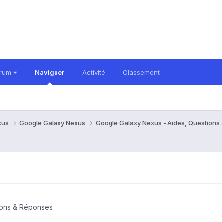
orum
Naviguer
Activité
Classement
xus
Google Galaxy Nexus
Google Galaxy Nexus - Aides, Question
ions & Réponses