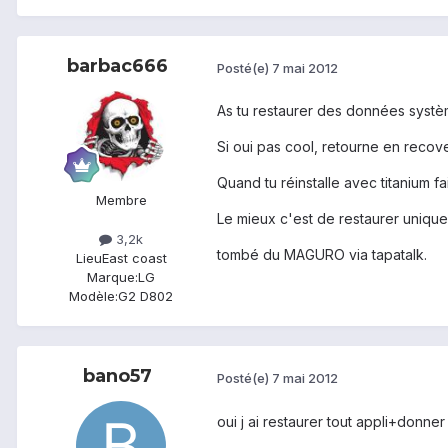
barbac666
Posté(e)
7 mai 2012
As tu restaurer des données syst
Si oui pas cool, retourne en recove
Quand tu réinstalle avec titanium fa
Membre
Le mieux c'est de restaurer uniquem
3,2k
tombé du MAGURO via tapatalk.
Lieu
East coast
Marque:
LG
Modèle:
G2 D802
bano57
Posté(e)
7 mai 2012
oui j ai restaurer tout appli+donner 