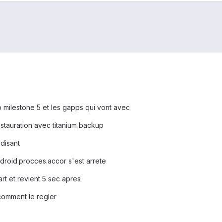
p milestone 5 et les gapps qui vont avec
 restauration avec titanium backup
 disant
roid.procces.accor s'est arrete
rt et revient 5 sec apres
comment le regler