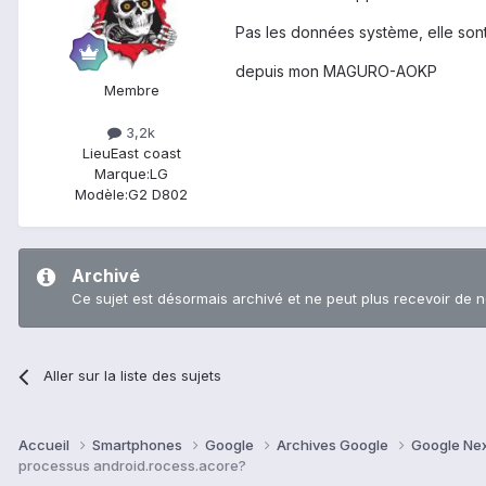
Pas les données système, elle son
depuis mon MAGURO-AOKP
Membre
3,2k
Lieu
East coast
Marque:
LG
Modèle:
G2 D802
Archivé
Ce sujet est désormais archivé et ne peut plus recevoir de 
Aller sur la liste des sujets
Accueil
Smartphones
Google
Archives Google
Google Ne
processus android.rocess.acore?