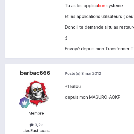
Tu as les applica
tion
systeme
Et les applications utilisateurs ( ce
Donc il te demande si tu as restaur
;)
Envoyé depuis mon Transformer T
barbac666
Posté(e)
8 mai 2012
+1 Billou
depuis mon MAGURO-AOKP
Membre
3,2k
Lieu
East coast