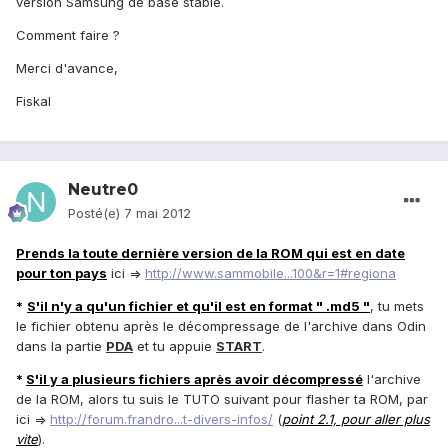
version Samsung de base stable.
Comment faire ?
Merci d'avance,
Fiskal
Neutre0
Posté(e)
7 mai 2012
Prends la toute dernière version de la ROM qui est en date
pour ton pays
ici =>
http://www.sammobile...100&r=1#regiona
*
S'il n'y a qu'un fichier et qu'il est en format " .md5 "
, tu mets
le fichier obtenu après le décompressage de l'archive dans Odin
dans la partie
PDA
et tu appuie
START
.
*
S'il y a plusieurs fichiers après avoir décompressé
l'archive
de la ROM, alors tu suis le TUTO suivant pour flasher ta ROM, par
ici =>
http://forum.frandro...t-divers-infos/
(
point 2.1, pour aller plus
vite
).