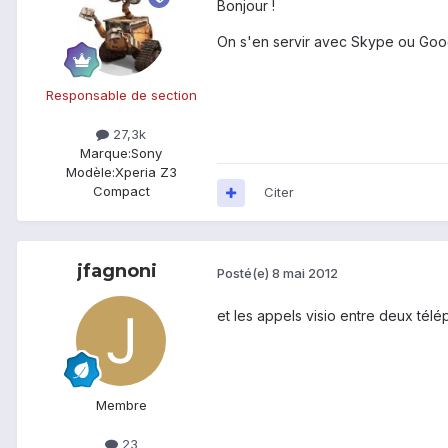
Bonjour !
On s'en servir avec Skype ou Google 
Responsable de section
27,3k
Marque:
Sony
Modèle:
Xperia Z3
Compact
Citer
jfagnoni
Posté(e)
8 mai 2012
et les appels visio entre deux télép
Membre
23