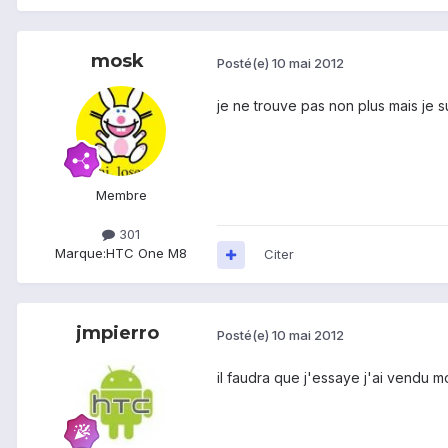
mosk
Posté(e)
10 mai 2012
je ne trouve pas non plus mais je s
Membre
301
Marque:
HTC One M8
Citer
jmpierro
Posté(e)
10 mai 2012
il faudra que j'essaye j'ai vendu m