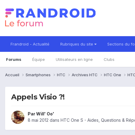
Frandroid - Actualité
Rubriques du site
Sections du f
Forums
Équipe
Utilisateurs en ligne
Clubs
Accueil
Smartphones
HTC
Archives HTC
HTC One
HTC
Appels Visio ?!
Par
Will' Oo'
8 mai 2012
dans
HTC One S - Aides, Questions & Ré