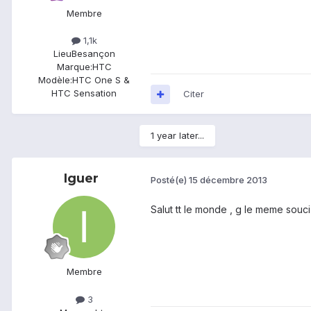
Membre
1,1k
Lieu
Besançon
Marque:
HTC
Modèle:
HTC One S &
HTC Sensation
Citer
1 year later...
Iguer
Posté(e)
15 décembre 2013
Salut tt le monde , g le meme souci
Membre
3