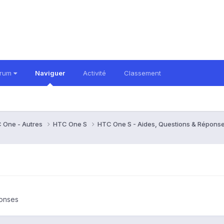
orum
Naviguer
Activité
Classement
 One - Autres
HTC One S
HTC One S - Aides, Questions & Répons
ponses