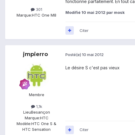
fonctionne parfaitement. En tout ca
301
Modifié
10 mai 2012
par mosk
Marque:
HTC One M8
Citer
jmpierro
Posté(e)
10 mai 2012
Le désire S c'est pas vieux
Membre
1,1k
Lieu
Besançon
Marque:
HTC
Modèle:
HTC One S &
HTC Sensation
Citer