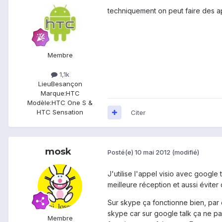
techniquement on peut faire des app
Membre
1,1k
Lieu
Besançon
Marque:
HTC
Modèle:
HTC One S &
HTC Sensation
Citer
mosk
Posté(e)
10 mai 2012
(modifié)
J'utilise l'appel visio avec googl
meilleure réception et aussi éviter d
Sur skype ça fonctionne bien, par 
skype car sur google talk ça ne pas
Membre