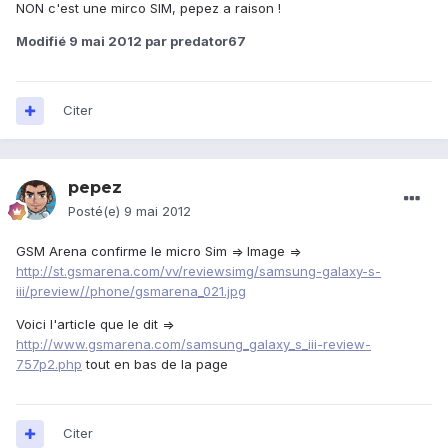
NON c'est une mirco SIM, pepez a raison !
Modifié
9 mai 2012
par predator67
Citer
pepez
Posté(e)
9 mai 2012
GSM Arena confirme le micro Sim => Image =>
http://st.gsmarena.com/vv/reviewsimg/samsung-galaxy-s-
iii/preview//phone/gsmarena_021.jpg
Voici l'article que le dit =>
http://www.gsmarena.com/samsung_galaxy_s_iii-review-
757p2.php
tout en bas de la page
Citer