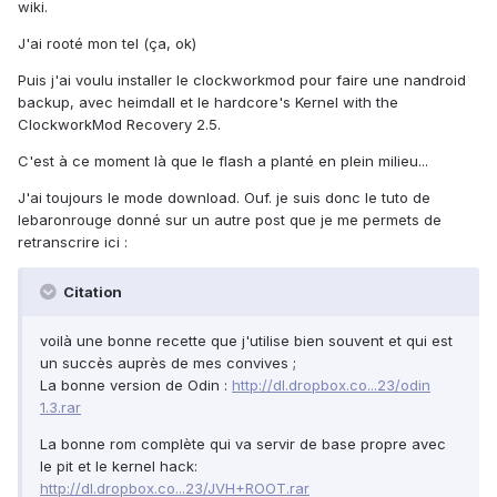
wiki.
J'ai rooté mon tel (ça, ok)
Puis j'ai voulu installer le clockworkmod pour faire une nandroid
backup, avec heimdall et le hardcore's Kernel with the
ClockworkMod Recovery 2.5.
C'est à ce moment là que le flash a planté en plein milieu...
J'ai toujours le mode download. Ouf. je suis donc le tuto de
lebaronrouge donné sur un autre post que je me permets de
retranscrire ici :
Citation
voilà une bonne recette que j'utilise bien souvent et qui est
un succès auprès de mes convives ;
La bonne version de Odin :
http://dl.dropbox.co...23/odin
1.3.rar
La bonne rom complète qui va servir de base propre avec
le pit et le kernel hack:
http://dl.dropbox.co...23/JVH+ROOT.rar