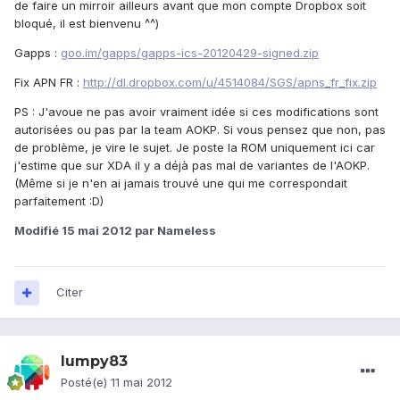
de faire un mirroir ailleurs avant que mon compte Dropbox soit
bloqué, il est bienvenu ^^)
Gapps :
goo.im/gapps/gapps-ics-20120429-signed.zip
Fix APN FR :
http://dl.dropbox.com/u/4514084/SGS/apns_fr_fix.zip
PS : J'avoue ne pas avoir vraiment idée si ces modifications sont
autorisées ou pas par la team AOKP. Si vous pensez que non, pas
de problème, je vire le sujet. Je poste la ROM uniquement ici car
j'estime que sur XDA il y a déjà pas mal de variantes de l'AOKP.
(Même si je n'en ai jamais trouvé une qui me correspondait
parfaitement :D)
Modifié
15 mai 2012
par Nameless
Citer
lumpy83
Posté(e)
11 mai 2012