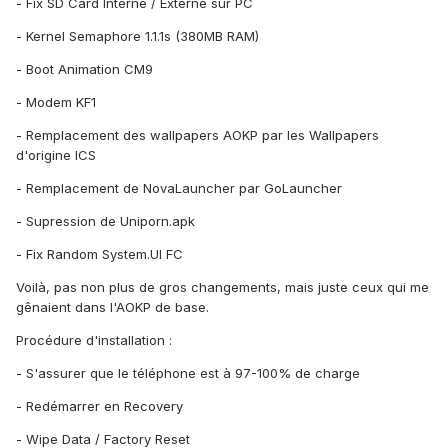
- Fix SD Card Interne / Externe sur PC
- Kernel Semaphore 1.1.1s (380MB RAM)
- Boot Animation CM9
- Modem KF1
- Remplacement des wallpapers AOKP par les Wallpapers
d'origine ICS
- Remplacement de NovaLauncher par GoLauncher
- Supression de Uniporn.apk
- Fix Random System.UI FC
Voilà, pas non plus de gros changements, mais juste ceux qui me
gênaient dans l'AOKP de base.
Procédure d'installation :
- S'assurer que le téléphone est à 97-100% de charge
- Redémarrer en Recovery
- Wipe Data / Factory Reset