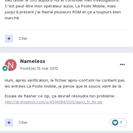
vais tester le JVU aujourd'hui et continuer mes investigations.
C'est peut-être mon opérateur aussi, La Poste Mobile, mais
jusqu'à présent j'ai flashé plusieurs ROM et ça a toujours bien
marché.
Citer
Nameless
Posté(e)
15 mai 2012
Hum, après vérification, le fichier apns-conf.xml ne contient pas
les entrées La Poste mobile, je pense que le soucis vient de là.
Essaie de flasher ce zip, ça devrait résoudre ton problème :
http://dl.dropbox.com/u/4514084/SGS/apns_fr_fix.zip
Citer
1