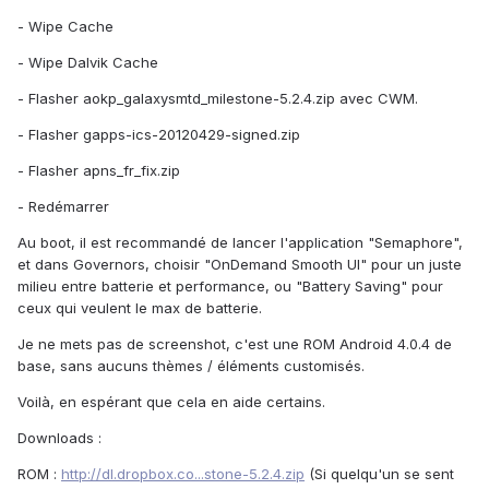
- Wipe Cache
- Wipe Dalvik Cache
- Flasher aokp_galaxysmtd_milestone-5.2.4.zip avec CWM.
- Flasher gapps-ics-20120429-signed.zip
- Flasher apns_fr_fix.zip
- Redémarrer
Au boot, il est recommandé de lancer l'application "Semaphore",
et dans Governors, choisir "OnDemand Smooth UI" pour un juste
milieu entre batterie et performance, ou "Battery Saving" pour
ceux qui veulent le max de batterie.
Je ne mets pas de screenshot, c'est une ROM Android 4.0.4 de
base, sans aucuns thèmes / éléments customisés.
Voilà, en espérant que cela en aide certains.
Downloads :
ROM :
http://dl.dropbox.co...stone-5.2.4.zip
(Si quelqu'un se sent