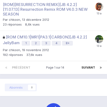
[ROM][RESURRECTION REMIX][JB 4.2.2]
[11.07.13] Resurrection Remix ROM V4.0.3 NEW
SEASON
Par
chkoon
,
13 décembre 2012
23
réponses
8,6k
vues
[ROM CM10.1|MR1|PA3.1|CARBON][JB 4.2.2]
JellyBam
1
2
3
4
8
Par
chkoon
,
19 novembre 2012
192
réponses
37,6k
vues
PRÉCÉDENT
Page 1 sur 14
SUIVANT
Abonnés
0