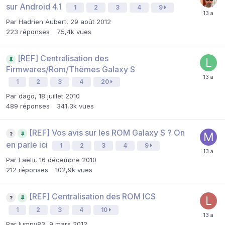
sur Android 4.1
1
2
3
4
9
Par
Hadrien Aubert
,
29 août 2012
223
réponses
75,4k
vues
[REF] Centralisation des
Firmwares/Rom/Thèmes Galaxy S
1
2
3
4
20
Par
dago
,
18 juillet 2010
489
réponses
341,3k
vues
[REF] Vos avis sur les ROM Galaxy S ? On
en parle ici
1
2
3
4
9
Par
Laetii
,
16 décembre 2010
212
réponses
102,9k
vues
[REF] Centralisation des ROM ICS
1
2
3
4
10
Par
lumpy83
,
9 mars 2012