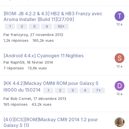
[ROM: JB 4.2.2 & 4.3] HB2 & HB3 Franzy avec
Aroma Installer [Build 11][27/09]
1
2
3
4
50
Par
franzyroy
,
27 novembre 2012
1,2k
réponses
160,2k
vues
[Android 4.4.x] Cyanogen 11 Nighties
Par
Raph59
,
18 février 2014
7
réponses
13,6k
vues
[KK 4.4.2]Mackay OMNI ROM pour Galaxy S
I9000 du 150214
1
2
3
4
7
Par
Bob Cornet
,
17 décembre 2013
165
réponses
43,2k
vues
[4.0][ICS][ROM]Mackay CM9 2014 1.2 pour
Galaxy S (1)