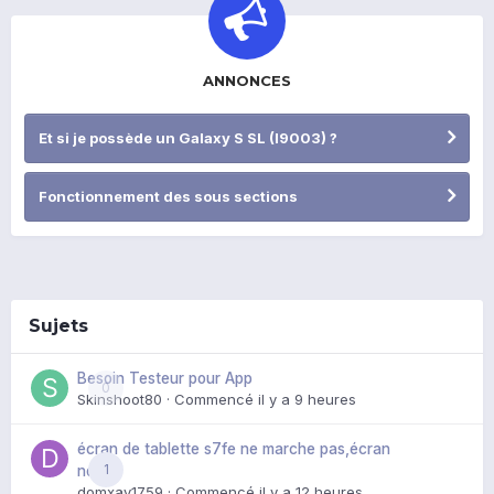
ANNONCES
Et si je possède un Galaxy S SL (I9003) ?
Fonctionnement des sous sections
Sujets
Besoin Testeur pour App
0
Skinshoot80
· Commencé
il y a 9 heures
écran de tablette s7fe ne marche pas,écran
1
noir
domxav1759
· Commencé
il y a 12 heures