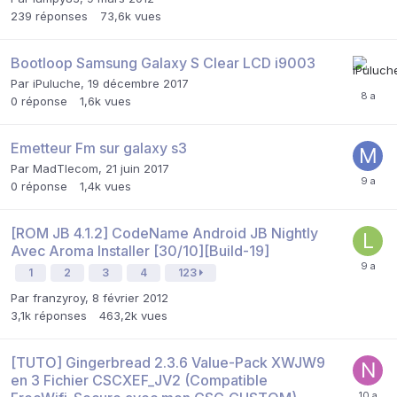
239
réponses
73,6k
vues
Bootloop Samsung Galaxy S Clear LCD i9003
Par
iPuluche
,
19 décembre 2017
0
réponse
1,6k
vues
Emetteur Fm sur galaxy s3
Par
MadTlecom
,
21 juin 2017
0
réponse
1,4k
vues
[ROM JB 4.1.2] CodeName Android JB Nightly
Avec Aroma Installer [30/10][Build-19]
1
2
3
4
123
Par
franzyroy
,
8 février 2012
3,1k
réponses
463,2k
vues
[TUTO] Gingerbread 2.3.6 Value-Pack XWJW9
en 3 Fichier CSCXEF_JV2 (Compatible