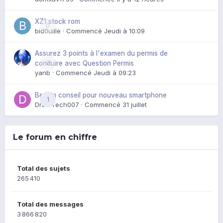
XZ1 stock rom
0
bid0uille
· Commencé
Jeudi à 10:09
Assurez 3 points à l'examen du permis de
0
conduire avec Question Permis
yanb
· Commencé
Jeudi à 09:23
Besoin conseil pour nouveau smartphone
1
DroidTech007
· Commencé
31 juillet
Le forum en chiffre
Total des sujets
265 410
Total des messages
3 866 820