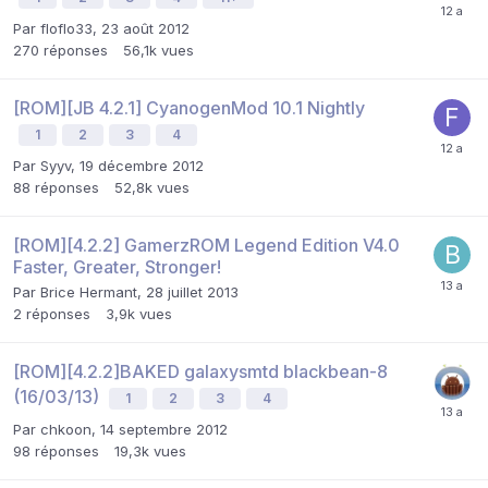
Par
floflo33
,
23 août 2012
270
réponses
56,1k
vues
[ROM][JB 4.2.1] CyanogenMod 10.1 Nightly
1
2
3
4
Par
Syyv
,
19 décembre 2012
88
réponses
52,8k
vues
[ROM][4.2.2] GamerzROM Legend Edition V4.0
Faster, Greater, Stronger!
Par
Brice Hermant
,
28 juillet 2013
2
réponses
3,9k
vues
[ROM][4.2.2]BAKED galaxysmtd blackbean-8
(16/03/13)
1
2
3
4
Par
chkoon
,
14 septembre 2012
98
réponses
19,3k
vues