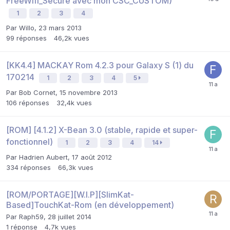
FreeWifi_Secure avec mon CSC_CUSTOM)
1
2
3
4
Par
Willo
,
23 mars 2013
99
réponses
46,2k
vues
[KK4.4] MACKAY Rom 4.2.3 pour Galaxy S (1) du
170214
1
2
3
4
5
Par
Bob Cornet
,
15 novembre 2013
106
réponses
32,4k
vues
[ROM] [4.1.2] X-Bean 3.0 (stable, rapide et super-
fonctionnel)
1
2
3
4
14
Par
Hadrien Aubert
,
17 août 2012
334
réponses
66,3k
vues
[ROM/PORTAGE][W.I.P][SlimKat-
Based]TouchKat-Rom (en développement)
Par
Raph59
,
28 juillet 2014
1
réponse
4,7k
vues