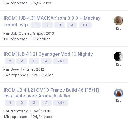
314
réponses
65,9k
vues
[ROM] [JB 4.3] MACKAY rom 3.9.9 + Mackay
kernel twrp
1
2
3
4
8
Par
Bob Cornet
,
9 août 2013
193
réponses
37,7k
vues
[ROM][JB 4.1.2] CyanogenMod 10 Nightly
1
2
3
4
26
Par
Syyv
,
17 juillet 2012
647
réponses
125,3k
vues
[ROM JB 4.1.2] CM1O Franzy Build 46 [15/11]
installable avec Aroma Installer
1
2
3
4
44
Par
franzyroy
,
11 août 2012
1,1k
réponses
124,8k
vues