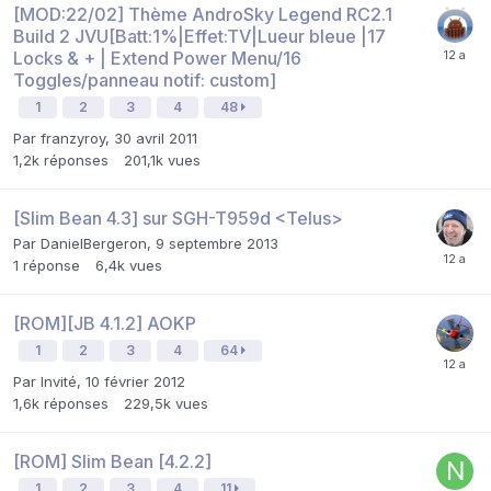
[MOD:22/02] Thème AndroSky Legend RC2.1
Build 2 JVU[Batt:1%|Effet:TV|Lueur bleue |17
Locks & + | Extend Power Menu/16
Toggles/panneau notif: custom]
1
2
3
4
48
Par
franzyroy
,
30 avril 2011
1,2k
réponses
201,1k
vues
[Slim Bean 4.3] sur SGH-T959d <Telus>
Par
DanielBergeron
,
9 septembre 2013
1
réponse
6,4k
vues
[ROM][JB 4.1.2] AOKP
1
2
3
4
64
Par Invité,
10 février 2012
1,6k
réponses
229,5k
vues
[ROM] Slim Bean [4.2.2]
1
2
3
4
11