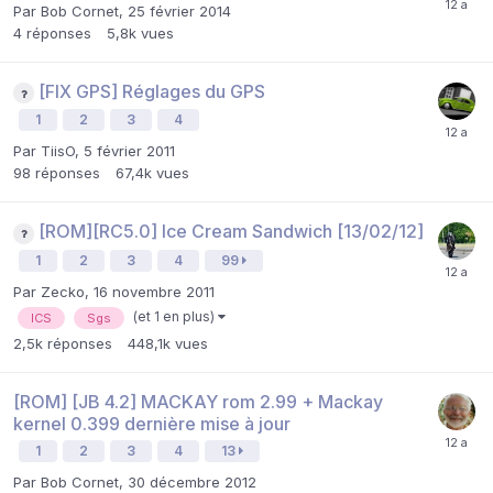
Par
Bob Cornet
,
25 février 2014
4
réponses
5,8k
vues
[FIX GPS] Réglages du GPS
1
2
3
4
Par
TiisO
,
5 février 2011
98
réponses
67,4k
vues
[ROM][RC5.0] Ice Cream Sandwich [13/02/12]
1
2
3
4
99
Par
Zecko
,
16 novembre 2011
(et 1 en plus)
ICS
Sgs
2,5k
réponses
448,1k
vues
[ROM] [JB 4.2] MACKAY rom 2.99 + Mackay
kernel 0.399 dernière mise à jour
1
2
3
4
13
Par
Bob Cornet
,
30 décembre 2012