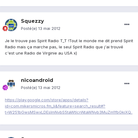
Squezzy
Posté(e)
13 mai 2012
Je le trouve pas Spirit Radio T_T !Tout le monde me dit prend Spirit
Radio mais ça marche pas, le seul Spirit Radio que j'ai trouvé
c'est une Radio de Virginie au USA x)
nicoandroid
Posté(e)
13 mai 2012
https://play.google.com/store/apps/details?
id=com.mikersmicros.fm_li&feature=search_result#?
t=W251bGwsMSwxLDEsImNvbS5taWtlcnNtaWNyb3MuZm1fbGkiXQ..