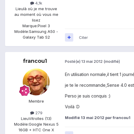
4,1k
Lieu
là où je me trouve
au moment où vous me
lisez
Marque:
Pixel 3
Modèle:
Samsung A50 -
Galaxy Tab S2
Citer
francou1
Posté(e)
13 mai 2012
(modifié)
En utilisation normale,il tient 1 jou
je te le recommande,Sense 4.0 est 
Perso je suis conquis :)
Membre
Voilà :D
279
Modifié
13 mai 2012
par francou1
Lieu
Vitrolles (13)
Modèle:
Google Nexus 5
16GB + HTC One X