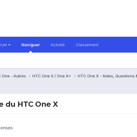
orum
Naviguer
Activité
Classement
 One - Autres
HTC One X / One X+
HTC One X - Aides, Questions
ie du HTC One X
ponses