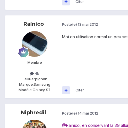
Citer
Rainico
Posté(e)
13 mai 2012
Moi en utilisation normal un peu sms 
Membre
4k
Lieu
Perpignan
Marque:
Samsung
Modèle:
Galaxy S7
Citer
Niphredil
Posté(e)
14 mai 2012
@Rainico, en conservant la 3G allumé