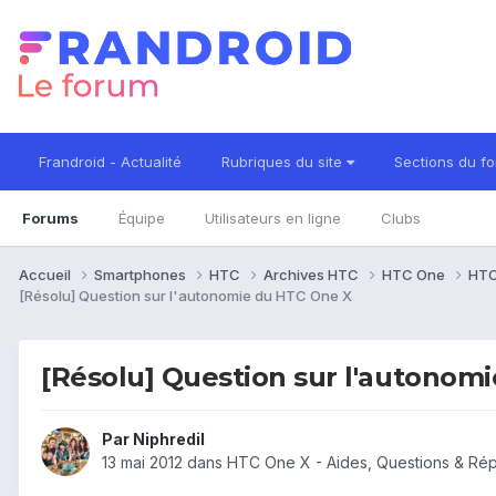
Frandroid - Actualité
Rubriques du site
Sections du f
Forums
Équipe
Utilisateurs en ligne
Clubs
Accueil
Smartphones
HTC
Archives HTC
HTC One
HTC
[Résolu] Question sur l'autonomie du HTC One X
[Résolu] Question sur l'autonom
Par
Niphredil
13 mai 2012
dans
HTC One X - Aides, Questions & Ré