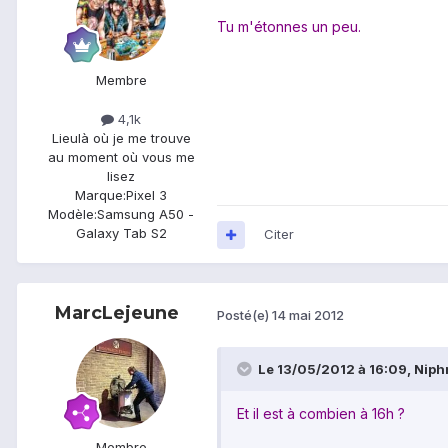
Tu m'étonnes un peu.
Membre
4,1k
Lieu
là où je me trouve
au moment où vous me
lisez
Marque:
Pixel 3
Modèle:
Samsung A50 -
Galaxy Tab S2
Citer
MarcLejeune
Posté(e)
14 mai 2012
Le 13/05/2012 à 16:09, Niphre
Et il est à combien à 16h ?
Membre