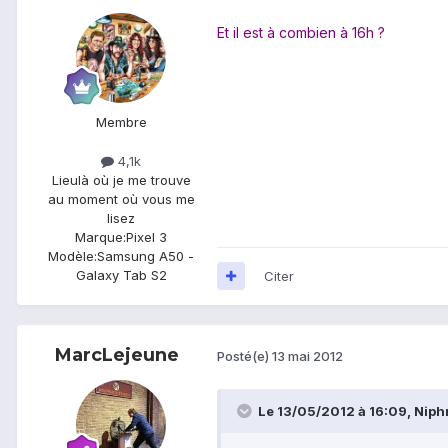
Et il est à combien à 16h ?
Membre
4,1k
Lieu
là où je me trouve
au moment où vous me
lisez
Marque:
Pixel 3
Modèle:
Samsung A50 -
Galaxy Tab S2
Citer
MarcLejeune
Posté(e)
13 mai 2012
Le 13/05/2012 à 16:09, Niphre