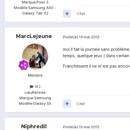
Marque:
Pixel 3
Modèle:
Samsung A50 -
Galaxy Tab S2
Citer
MarcLejeune
Posté(e)
13 mai 2012
moi il fait la journée sans problèm
temps, quelque jeux ( dans certain
Franchement il ne m'est pas encore
Membre
183
Lieu
Rennes
Marque:
Samsung
Modèle:
Galaxy S5
Citer
Niphredil
Posté(e)
13 mai 2012