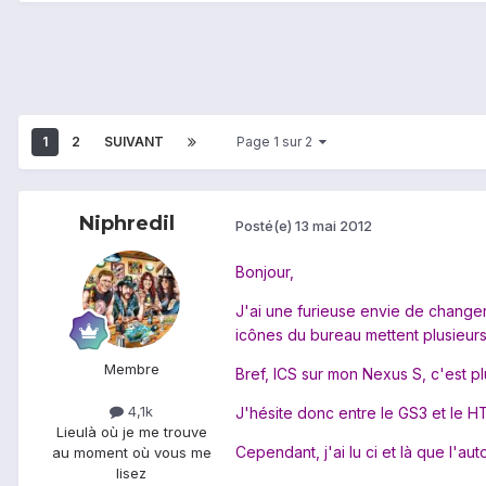
1
2
SUIVANT
Page 1 sur 2
Niphredil
Posté(e)
13 mai 2012
Bonjour,
J'ai une furieuse envie de changer
icônes du bureau mettent plusieurs 
Membre
Bref, ICS sur mon Nexus S, c'est pl
4,1k
J'hésite donc entre le GS3 et le 
Lieu
là où je me trouve
Cependant, j'ai lu ci et là que l'a
au moment où vous me
lisez