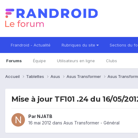
Frandroid - Actualité
Rubriques du site
Sections du f
Forums
Équipe
Utilisateurs en ligne
Clubs
Accueil
Tablettes
Asus
Asus Transformer
Asus Transform
Mise à jour TF101 .24 du 16/05/201
Par
NJATB
16 mai 2012
dans
Asus Transformer - Général