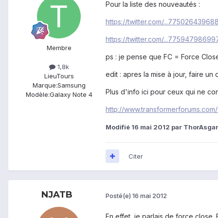
Pour la liste des nouveautés :
https://twitter.com/...77502643968
https://twitter.com/...7759479869
Membre
ps : je pense que FC = Force Clos
1,8k
edit : apres la mise à jour, faire u
Lieu
Tours
Marque:
Samsung
Plus d'info ici pour ceux qui ne co
Modèle:
Galaxy Note 4
http://www.transformerforums.com/
Modifié
16 mai 2012
par ThorAsga
Citer
NJATB
Posté(e)
16 mai 2012
En effet, je parlais de force close. 