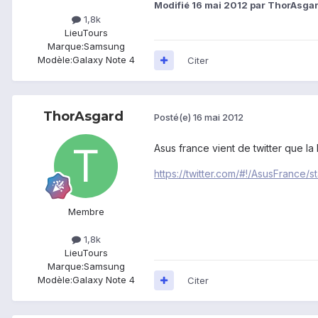
Modifié
16 mai 2012
par ThorAsga
1,8k
Lieu
Tours
Marque:
Samsung
Modèle:
Galaxy Note 4
Citer
ThorAsgard
Posté(e)
16 mai 2012
Asus france vient de twitter que la
https://twitter.com/#!/AsusFranc
Membre
1,8k
Lieu
Tours
Marque:
Samsung
Modèle:
Galaxy Note 4
Citer