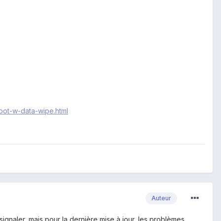
oot-w-data-wipe.html
Auteur
 à signaler, mais pour la dernière mise à jour, les problèmes