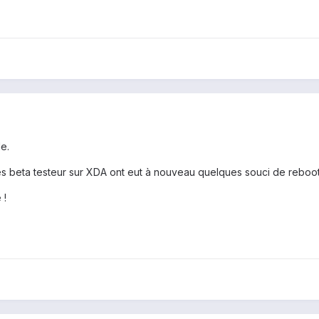
de.
s beta testeur sur XDA ont eut à nouveau quelques souci de reboot en f
 !