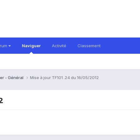
orum
Naviguer
Activité
Classement
er - Général
Mise à jour TF101 .24 du 16/05/2012
2