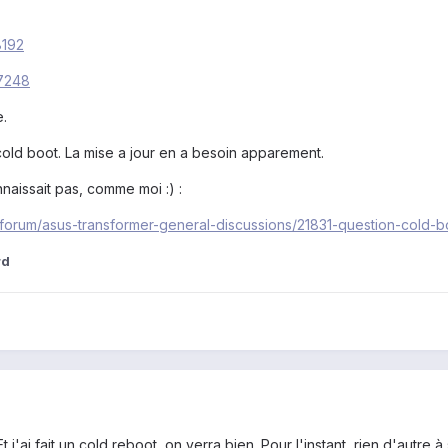
8192
97248
e.
n cold boot. La mise a jour en a besoin apparement.
nnaissait pas, comme moi :) :
forum/asus-transformer-general-discussions/21831-question-cold-b
rd
Et j'ai fait un cold reboot, on verra bien. Pour l'instant, rien d'autre