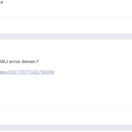
rd
 MAJ arrive demain !!
e/status/202770771242795008