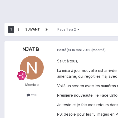
1
2
SUIVANT
Page 1 sur 2
NJATB
Posté(e)
16 mai 2012
(modifié)
Salut à tous,
La mise à jour nouvelle est arrivée
américaine, qui reçoit les màj ave
Membre
Voilà un screen avec les numéros 
220
Première nouveauté : le Face Unloc
Je teste et je fais mes retours dan
PS: désolé pour les 15 images en PJ