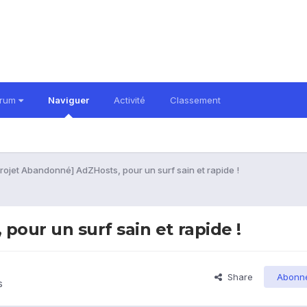
orum
Naviguer
Activité
Classement
rojet Abandonné] AdZHosts, pour un surf sain et rapide !
pour un surf sain et rapide !
Share
Abonn
s