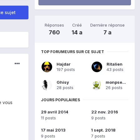
e sujet
Réponses
Créé
Dernière réponse
760
14 a
7 a
TOP FORUMEURS SUR CE SUJET
Hajdar
Ritalien
197 posts
43 posts
Ghisy
monpseudo
28 posts
26 posts
JOURS POPULAIRES
je vous
29 avril 2014
22 nov. 2016
11 posts
9 posts
17 mai 2013
1 sept. 2018
9 posts
7 posts