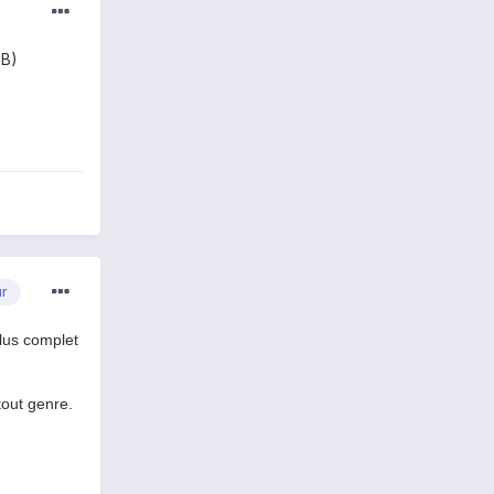
 B)
ur
lus complet
tout genre.