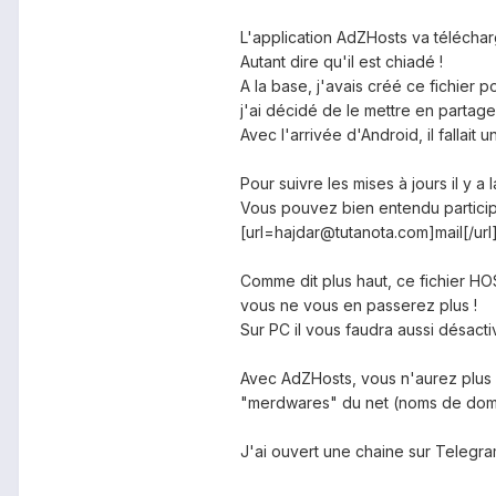
L'application AdZHosts va téléchar
Autant dire qu'il est chiadé !
A la base, j'avais créé ce fichier 
j'ai décidé de le mettre en partag
Avec l'arrivée d'Android, il fallait
Pour suivre les mises à jours il y a 
Vous pouvez bien entendu particip
[
url=hajdar@tutanota.com
]mail[/ur
Comme dit plus haut, ce fichier
HO
vous ne vous en passerez plus !
Sur PC il vous faudra aussi désacti
Avec
AdZHosts
, vous n'aurez plus
"merdwares" du net (noms de doma
J'ai ouvert une chaine sur
Telegr