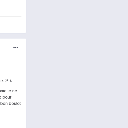
x :P ).
mme je ne
b pour
e bon boulot