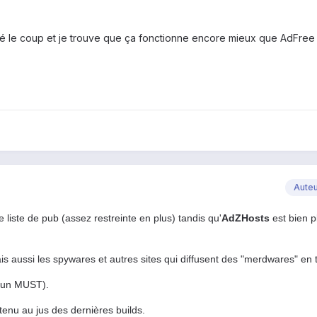
té le coup et je trouve que ça fonctionne encore mieux que AdFree
Aute
liste de pub (assez restreinte en plus) tandis qu'
AdZHosts
est bien p
s aussi les spywares et autres sites qui diffusent des "merdwares" en 
 (un MUST).
tenu au jus des dernières builds.