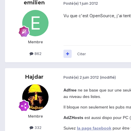
emilien
Posté(e)
1 juin 2012
Vu que c'est OpenSource, j'ai ten
Membre
862
Citer
Hajdar
Posté(e)
2 juin 2012
(modifié)
Adfree
ne se base que sur une seule 
au niveau des listes.
Il bloque non seulement les pubs mai
Membre
AdZHosts
est aussi dispo pour PC
332
Suivez
la page facebook
pour être 