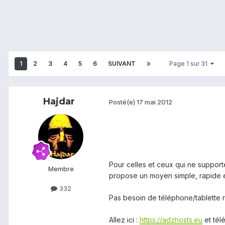
1
2
3
4
5
6
SUIVANT
Page 1 sur 31
Hajdar
Posté(e)
17 mai 2012
Pour celles et ceux qui ne supporte
Membre
propose un moyen simple, rapide e
332
Pas besoin de téléphone/tablette 
Allez ici :
https://adzhosts.eu
et tél