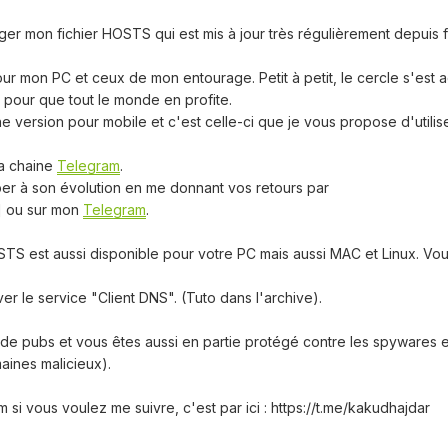
ger mon fichier
HOSTS
qui est mis à jour très régulièrement depuis 
pour mon PC et ceux de mon entourage. Petit à petit, le cercle s'est a
e pour que tout le monde en profite.
 une version pour mobile et c'est celle-ci que je vous propose d'utilise
la chaine
Telegram
.
er à son évolution en me donnant vos retours par
l] ou sur mon
Telegram
.
STS
est aussi disponible pour votre
PC
mais aussi
MAC
et
Linux
. Vo
ver le service "
Client DNS
". (Tuto dans l'archive).
 de pubs et vous êtes aussi en partie protégé contre les spywares e
ines malicieux).
am
si vous voulez me suivre, c'est par ici : https://t.me/kakudhajdar