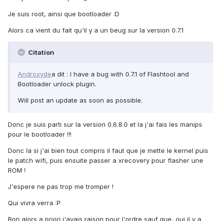
Je suis root, ainsi que bootloader :D
Alors ca vient du fait qu'il y a un beug sur la version 0.7.1
Citation
Androxyde
a dit : I have a bug with 0.7.1 of Flashtool and
Bootloader unlock plugin.
Will post an update as soon as possible.
Donc je suis parti sur la version 0.6.8.0 et la j'ai fais les manips
pour le bootloader !!!
Donc la si j'ai bien tout compris il faut que je mette le kernel puis
le patch wifi, puis ensuite passer a xrecovery pour flasher une
ROM !
J'espere ne pas trop me tromper !
Qui vivra verra :P
Bon alors a priori j'avais raison pour l'ordre sauf que, oui il y a