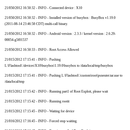
21/050/2012 16:50:32 - INFO - Connected device : X10
21/050/2012 16:50:32 - INFO - Installed version of busybox : BusyBox v1.19.0
(2011-08-14 23:46:58 CDT) multi-call binary.
21/050/2012 16:50:32 - INFO - Android version : 2.3.3 / kernel version : 2.6.29-
00054-g5f01537
21/050/2012 16:50:33 - INFO - Root Access Allowed
21/015/2012 17:15:41 - INFO - Pushing
L:\Flashtool\.\devices\X10\busybox\1.19.0\busybox to /data/local/tmp/busybox
21/015/2012 17:15:41 - INFO - Pushing L:\Flashtool\.\custom\root\psneuter.tar.uue to
/data/local/tmp
21/015/2012 17:15:42 - INFO - Running part1 of Root Exploit, please wait
21/015/2012 17:15:42 - INFO - Running rootit
21/015/2012 17:15:45 - INFO - Waiting for device
21/016/2012 17:16:45 - INFO - Forced stop waiting.