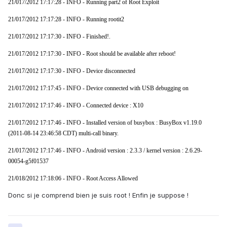
21/017/2012 17:17:28 - INFO - Running part2 of Root Exploit
21/017/2012 17:17:28 - INFO - Running rootit2
21/017/2012 17:17:30 - INFO - Finished!.
21/017/2012 17:17:30 - INFO - Root should be available after reboot!
21/017/2012 17:17:30 - INFO - Device disconnected
21/017/2012 17:17:45 - INFO - Device connected with USB debugging on
21/017/2012 17:17:46 - INFO - Connected device : X10
21/017/2012 17:17:46 - INFO - Installed version of busybox : BusyBox v1.19.0
(2011-08-14 23:46:58 CDT) multi-call binary.
21/017/2012 17:17:46 - INFO - Android version : 2.3.3 / kernel version : 2.6.29-
00054-g5f01537
21/018/2012 17:18:06 - INFO - Root Access Allowed
Donc si je comprend bien je suis root ! Enfin je suppose !