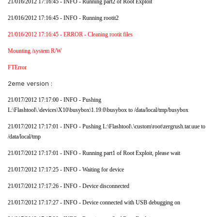
21/016/2012 17:16:45 - INFO - Running part2 of Root Exploit
21/016/2012 17:16:45 - INFO - Running rootit2
21/016/2012 17:16:45 - ERROR - Cleaning rootit files
Mounting /system R/W
FTError
2eme version :
21/017/2012 17:17:00 - INFO - Pushing
L:\Flashtool\.\devices\X10\busybox\1.19.0\busybox to /data/local/tmp/busybox
21/017/2012 17:17:01 - INFO - Pushing L:\Flashtool\.\custom\root\zergrush.tar.uue to
/data/local/tmp
21/017/2012 17:17:01 - INFO - Running part1 of Root Exploit, please wait
21/017/2012 17:17:25 - INFO - Waiting for device
21/017/2012 17:17:26 - INFO - Device disconnected
21/017/2012 17:17:27 - INFO - Device connected with USB debugging on