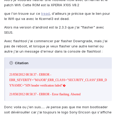
patch Wifi. Cette ROM est la XPERIA X10S V8.2
que l'on trouve sur ce
tread
, d'ailleurs je précise que le lien pour
le Wifi qui va avec le Kcernel3 est dead.
Alors ma version d'android est la 2.3.3 que j'ai "flasher" avec
SEUS.
Avec flashtool j'ai commencer par flasher Downgrade, mais j'ai
pas de reboot, et lorsque je veux flasher une autre kernel ou
autre j'ai un message d'erreur dans la console de flashtool :
Citation
21/058/2012 08:58:37 - ERROR -
ERR_SEVERITY="MAJOR";ERR_CLASS="SECURITY_CLASS";ERR_D
YNAMIC="SIN header verification failed"�
21/058/2012 08:58:37 - ERROR - Error flashing. Aborted
Donc voila ou j'en suis..... Je pense pas que me mon bootloader
soit dévérouiller car j'ai toujours le logo Sony Ericson qui s'affiche