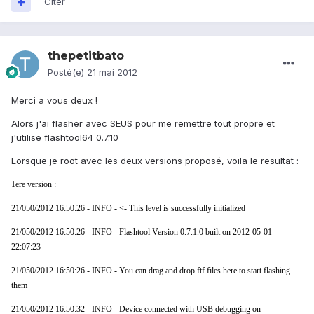
Citer
thepetitbato
Posté(e)
21 mai 2012
Merci a vous deux !
Alors j'ai flasher avec SEUS pour me remettre tout propre et
j'utilise flashtool64 0.7.10
Lorsque je root avec les deux versions proposé, voila le resultat :
1ere version :
21/050/2012 16:50:26 - INFO - <- This level is successfully initialized
21/050/2012 16:50:26 - INFO - Flashtool Version 0.7.1.0 built on 2012-05-01
22:07:23
21/050/2012 16:50:26 - INFO - You can drag and drop ftf files here to start flashing
them
21/050/2012 16:50:32 - INFO - Device connected with USB debugging on