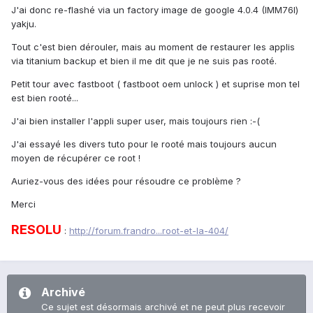
J'ai donc re-flashé via un factory image de google 4.0.4 (IMM76I)
yakju.
Tout c'est bien dérouler, mais au moment de restaurer les applis
via titanium backup et bien il me dit que je ne suis pas rooté.
Petit tour avec fastboot ( fastboot oem unlock ) et suprise mon tel
est bien rooté...
J'ai bien installer l'appli super user, mais toujours rien :-(
J'ai essayé les divers tuto pour le rooté mais toujours aucun
moyen de récupérer ce root !
Auriez-vous des idées pour résoudre ce problème ?
Merci
RESOLU
:
http://forum.frandro...root-et-la-404/
Archivé
Ce sujet est désormais archivé et ne peut plus recevoir