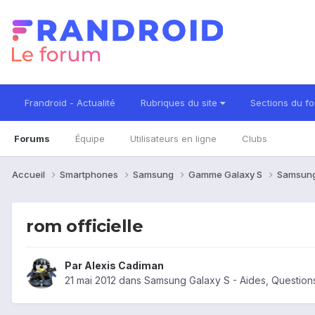
Frandroid - Actualité
Rubriques du site
Sections du f
Forums
Équipe
Utilisateurs en ligne
Clubs
Accueil
Smartphones
Samsung
Gamme Galaxy S
Samsung
rom officielle
Par
Alexis Cadiman
21 mai 2012
dans
Samsung Galaxy S - Aides, Questio