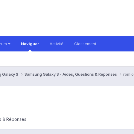
orum
Naviguer
Activité
Classement
 Galaxy S
Samsung Galaxy S - Aides, Questions & Réponses
rom of
ns & Réponses