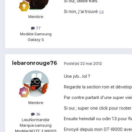
Si oui, utilise Kies.
Si non, j'ai trouvé
ça
Membre
77
Modèle:
Samsung
Galaxy S
lebaronrouge76
Posté(e)
22 mai 2012
Une jvb....lol ?
Regarde la section rom et développ
Par contre partant d'une super viei
Membre
Si oui ; super one click pour rooter
3k
Ensuite heimdall ou odin 1.3 pour f
Lieu
Normandie
Marque:
samsung
Envoyé depuis mon GT-I9000 avec
Modèle:
NOTE 3 N9005