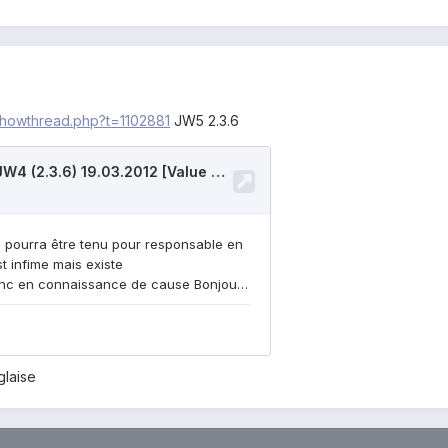
showthread.php?t=1102881
JW5 2.3.6
glaise