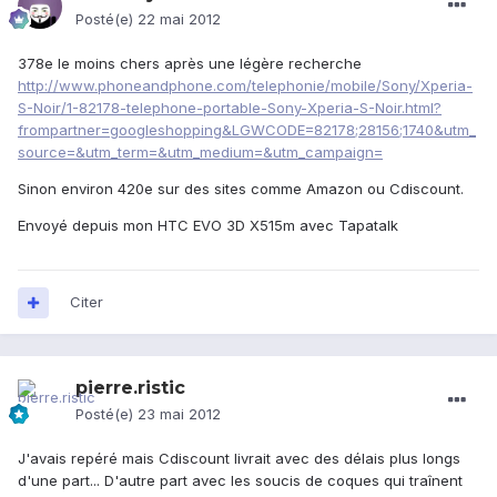
Posté(e)
22 mai 2012
378e le moins chers après une légère recherche
http://www.phoneandphone.com/telephonie/mobile/Sony/Xperia-
S-Noir/1-82178-telephone-portable-Sony-Xperia-S-Noir.html?
frompartner=googleshopping&LGWCODE=82178;28156;1740&utm_
source=&utm_term=&utm_medium=&utm_campaign=
Sinon environ 420e sur des sites comme Amazon ou Cdiscount.
Envoyé depuis mon HTC EVO 3D X515m avec Tapatalk
Citer
pierre.ristic
Posté(e)
23 mai 2012
J'avais repéré mais Cdiscount livrait avec des délais plus longs
d'une part... D'autre part avec les soucis de coques qui traînent