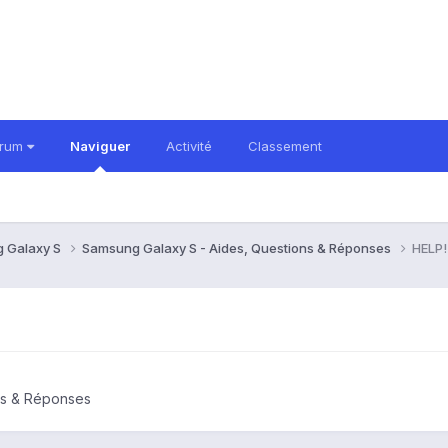
orum
Naviguer
Activité
Classement
 Galaxy S
Samsung Galaxy S - Aides, Questions & Réponses
HELP!
ns & Réponses