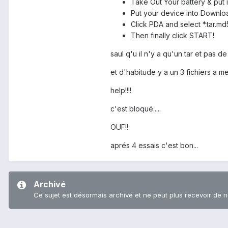
Take Out Your battery & put i
Put your device into Down
Click PDA and select *.tar.md
Then finally click START!
saul q'u il n'y a qu'un tar et pas d
et d'habitude y a un 3 fichiers a m
help!!!!
c'est bloqué.....
OUF!!
aprés 4 essais c'est bon...
Archivé
Ce sujet est désormais archivé et ne peut plus recevoir de 