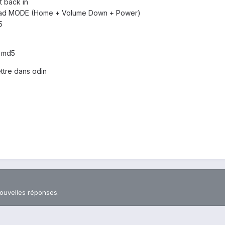
t back in
load MODE (Home + Volume Down + Power)
5
e md5
ettre dans odin
nouvelles réponses.