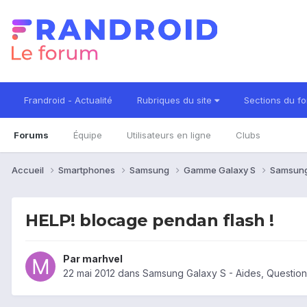
Frandroid - Actualité
Rubriques du site
Sections du f
Forums
Équipe
Utilisateurs en ligne
Clubs
Accueil
Smartphones
Samsung
Gamme Galaxy S
Samsung
HELP! blocage pendan flash !
Par
marhvel
22 mai 2012
dans
Samsung Galaxy S - Aides, Questio