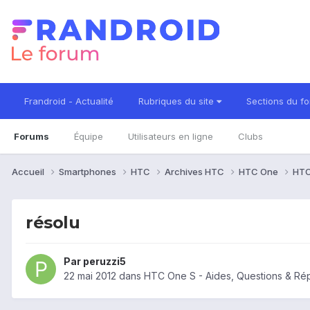
Frandroid - Actualité
Rubriques du site
Sections du f
Forums
Équipe
Utilisateurs en ligne
Clubs
Accueil
Smartphones
HTC
Archives HTC
HTC One
HTC
résolu
Par
peruzzi5
22 mai 2012
dans
HTC One S - Aides, Questions & R