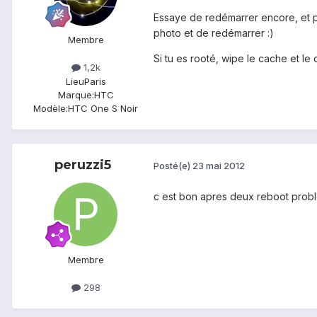
Essaye de redémarrer encore, et pui
photo et de redémarrer :)
Membre
Si tu es rooté, wipe le cache et le d
1,2k
Lieu
Paris
Marque:
HTC
Modèle:
HTC One S Noir
peruzzi5
Posté(e)
23 mai 2012
c est bon apres deux reboot probl
Membre
298