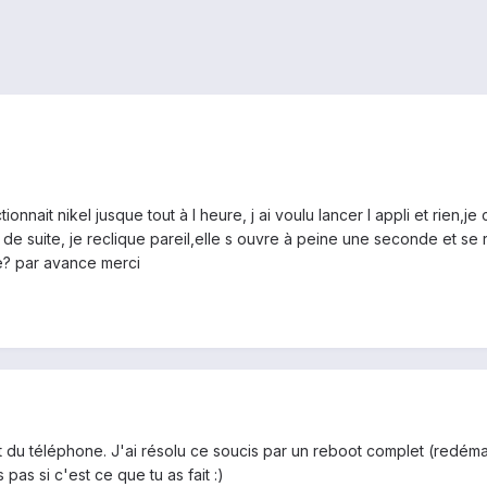
onnait nikel jusque tout à l heure, j ai voulu lancer l appli et rien,je
e de suite, je reclique pareil,elle s ouvre à peine une seconde et se
e? par avance merci
t du téléphone. J'ai résolu ce soucis par un reboot complet (redémar
pas si c'est ce que tu as fait :)