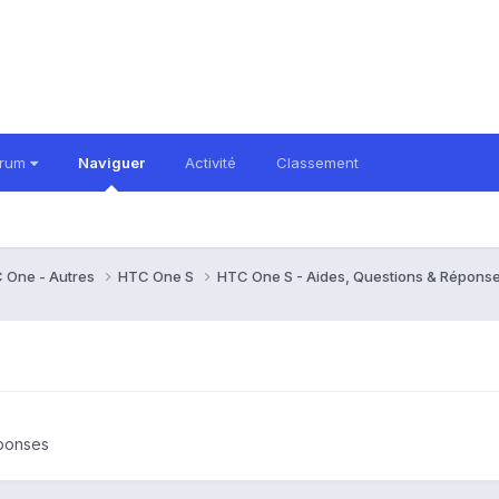
orum
Naviguer
Activité
Classement
 One - Autres
HTC One S
HTC One S - Aides, Questions & Répons
éponses