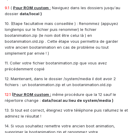
9.1
(
Pour ROM custom
:
Naviguez dans les dossiers jusqu'au
dossier
data/local )
10. (Etape facultative mais conseillée ) : Renommez (appuyez
longtemps sur le fichier puis renommer) le fichier
bootanimation.zip (le nom doit être celui là ) en
bootanimation.old.zip . Cette étape vous permettra de garder
votre ancien bootanimation en cas de problème ou tout
simplement par envie ! )
11. Coller votre fichier bootanimation.zip que vous avez
précédemment copié
12. Maintenant, dans le dossier /system/media il doit avoir 2
fichiers : un bootanimation.zip et un bootanimation.old.zip
12.1
(
Pour ROM custom :
même procédure que la 12 sauf le
répertoire change :
data/local au lieu de system/media )
13. Si tout est correct, éteignez votre téléphone puis rallumez le et
admirez le résultat !
14. Si vous souhaitez remettre votre ancien boot animation,
supprimer le bootanimation.zip et renommez votre