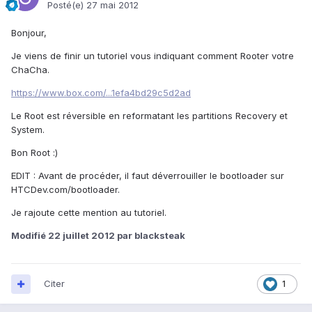
Posté(e)
27 mai 2012
Bonjour,
Je viens de finir un tutoriel vous indiquant comment Rooter votre
ChaCha.
https://www.box.com/...1efa4bd29c5d2ad
Le Root est réversible en reformatant les partitions Recovery et
System.
Bon Root :)
EDIT : Avant de procéder, il faut déverrouiller le bootloader sur
HTCDev.com/bootloader.
Je rajoute cette mention au tutoriel.
Modifié
22 juillet 2012
par blacksteak
Citer
1