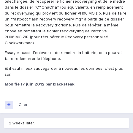
téléchargée, de récupérer le fichier recovery.img et de le mettre
dans le dossier "C:\ChaCha" (ou équivalent), en remplacement
du recovery.img qui provient du fichier PH06IMG.zip. Puis de faire
un "fastboot flash recovery recovery.img" à partir de ce dossier
pour remettre la Recovery d'origine. Puis de répéter la même
chose en remettant le fichier recovery.img de l'archive
PH06IMG.ZIP (pour récupérer le Recovery personnalisé
Clockworkmod).
Essayer aussi d'enlever et de remettre la batterie, cela pourrait
faire redémarrer le téléphone.
Et il vaut mieux sauvegarder à nouveau les données, c'est plus
sûr.
Modifié
17 juin 2012
par blacksteak
Citer
2 weeks later...