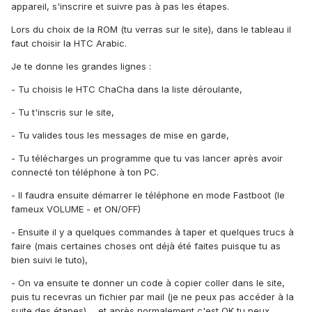
appareil, s'inscrire et suivre pas à pas les étapes.
Lors du choix de la ROM (tu verras sur le site), dans le tableau il
faut choisir la HTC Arabic.
Je te donne les grandes lignes :
- Tu choisis le HTC ChaCha dans la liste déroulante,
- Tu t'inscris sur le site,
- Tu valides tous les messages de mise en garde,
- Tu télécharges un programme que tu vas lancer après avoir
connecté ton téléphone à ton PC.
- Il faudra ensuite démarrer le téléphone en mode Fastboot (le
fameux VOLUME - et ON/OFF)
- Ensuite il y a quelques commandes à taper et quelques trucs à
faire (mais certaines choses ont déjà été faites puisque tu as
bien suivi le tuto),
- On va ensuite te donner un code à copier coller dans le site,
puis tu recevras un fichier par mail (je ne peux pas accéder à la
suite des étapes) ... et après normalement c'est OK tu peux