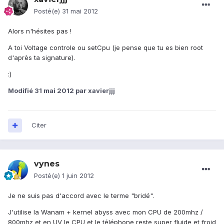
Posté(e)
31 mai 2012
Alors n'hésites pas !
A toi Voltage controle ou setCpu (je pense que tu es bien root
d'après ta signature).
:)
Modifié
31 mai 2012
par xavierjjj
Citer
vynes
Posté(e)
1 juin 2012
Je ne suis pas d'accord avec le terme "bridé".
J'utilise la Wanam + kernel abyss avec mon CPU de 200mhz /
800mhz et en UV le CPU et le téléphone reste super fluide et froid