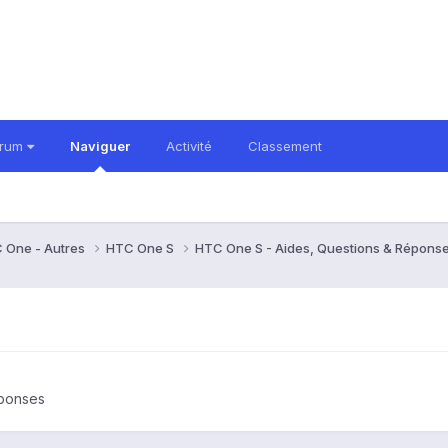
orum
Naviguer
Activité
Classement
 One - Autres
HTC One S
HTC One S - Aides, Questions & Répons
éponses