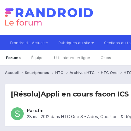
Frandroid - Actualité
Rubriques du site
Sections du f
Forums
Équipe
Utilisateurs en ligne
Clubs
Accueil
Smartphones
HTC
Archives HTC
HTC One
HTC
[Résolu]Appli en cours facon ICS
Par
sfm
28 mai 2012
dans
HTC One S - Aides, Questions & R