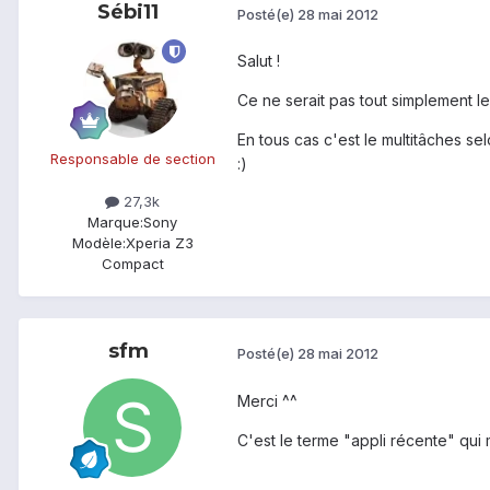
Sébi11
Posté(e)
28 mai 2012
Salut !
Ce ne serait pas tout simplement l
En tous cas c'est le multitâches sel
Responsable de section
:)
27,3k
Marque:
Sony
Modèle:
Xperia Z3
Compact
sfm
Posté(e)
28 mai 2012
Merci ^^
C'est le terme "appli récente" qui m