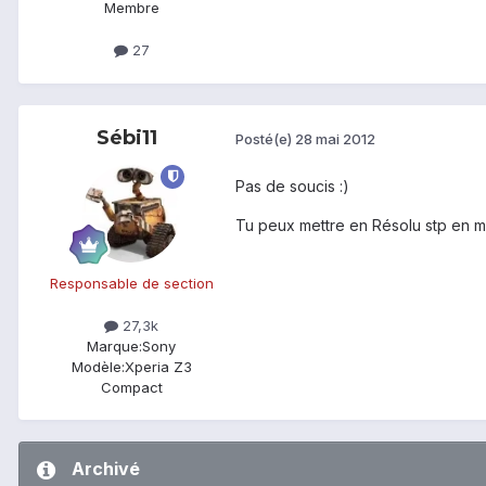
Membre
27
Sébi11
Posté(e)
28 mai 2012
Pas de soucis :)
Tu peux mettre en Résolu stp en mo
Responsable de section
27,3k
Marque:
Sony
Modèle:
Xperia Z3
Compact
Archivé